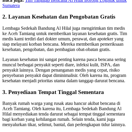
Baca juga:
Tim Tanggap Bencana Al Hilal Borong Logistik untuk
Sumatera
2. Layanan Kesehatan dan Pengobatan Gratis
Lembaga Sedekah Bandung Al Hilal juga mengirimkan tim medis
ke Aceh Tamiang untuk memberikan layanan kesehatan gratis. Tim
medis kami terdiri dari dokter umum, perawat, dan apoteker yang
siap melayani korban bencana. Mereka memberikan pemeriksaan
kesehatan, pengobatan, dan pembagian obat-obatan gratis.
Layanan kesehatan ini sangat penting karena pasca bencana sering
muncul berbagai penyakit seperti diare, infeksi kulit, ISPA, dan
penyakit lainnya. Dengan penanganan medis yang cepat, risiko
penyebaran penyakit dapat diminimalisir. Oleh karena itu, program
kesehatan menjadi prioritas utama dalam tanggap darurat bencana.
3. Penyediaan Tempat Tinggal Sementara
Banyak rumah warga yang rusak atau hancur akibat bencana di
Aceh Tamiang. Oleh karena itu, Lembaga Sedekah Bandung Al
Hilal menyediakan tenda darurat sebagai tempat tinggal sementara
bagi korban yang kehilangan rumah. Selain tenda, kami juga
menyalurkan tikar, selimut, bantal, dan perlengkapan tidur lainnya.