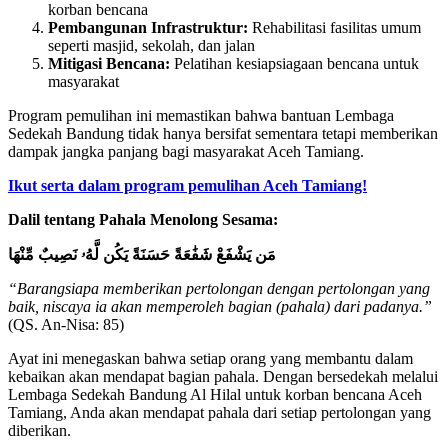
korban bencana
Pembangunan Infrastruktur:
Rehabilitasi fasilitas umum
seperti masjid, sekolah, dan jalan
Mitigasi Bencana:
Pelatihan kesiapsiagaan bencana untuk
masyarakat
Program pemulihan ini memastikan bahwa bantuan Lembaga
Sedekah Bandung tidak hanya bersifat sementara tetapi memberikan
dampak jangka panjang bagi masyarakat Aceh Tamiang.
Ikut serta dalam program pemulihan Aceh Tamiang!
Dalil tentang Pahala Menolong Sesama:
مَن يَشْفَعْ شَفَٰعَةً حَسَنَةً يَكُن لَّهُۥ نَصِيبٌ مِّنْهَا
“Barangsiapa memberikan pertolongan dengan pertolongan yang
baik, niscaya ia akan memperoleh bagian (pahala) dari padanya.”
(QS. An-Nisa: 85)
Ayat ini menegaskan bahwa setiap orang yang membantu dalam
kebaikan akan mendapat bagian pahala. Dengan bersedekah melalui
Lembaga Sedekah Bandung Al Hilal untuk korban bencana Aceh
Tamiang, Anda akan mendapat pahala dari setiap pertolongan yang
diberikan.