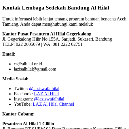
Kontak Lembaga Sedekah Bandung Al Hilal
Untuk informasi lebih lanjut tentang program bantuan bencana Aceh
Tamiang, Anda dapat menghubungi kami melalui:
Kantor Pusat Pesantren Al Hilal Gegerkalong
Jl. Gegerkalong Hilir No.155A, Sarijadi, Sukasari, Bandung
TELP: 022 2005079 | WA: 081 2222 02751
Email:
cs@alhilal.or.id
lazisalhilal@gmail.com
Media Sosial:
Twitter:
@laziswafalhilal
Facebook:
LAZ Al Hilal
Instagram:
@laziswafalhilal
YouTube:
LAZ Al Hilal Channel
Kantor Cabang:
Pesantren Al Hilal 1 Cililin
Jl. Bonceret RT 01/RW 08 Desa Rancapanggung Kecamatan Cililin