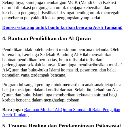
Selanjutnya, kami juga membangun MCK (Mandi Cuci Kakus)
darurat di lokasi pengungsian untuk menjaga kebersihan dan
kesehatan pengungsi. Fasilitas ini sangat penting untuk mencegah
penyebaran penyakit di lokasi pengungsian yang padat.
Donasi sekarang untuk bantu korban bencana Aceh Tamiang!
4. Bantuan Pendidikan dan Al-Quran
Pendidikan tidak boleh terhenti meskipun bencana melanda. Oleh
karena itu, Lembaga Sedekah Bandung Al Hilal menyalurkan
bantuan pendidikan berupa tas, buku tulis, alat tulis, dan
perlengkapan sekolah lainnya. Kami juga mendistribusikan mushaf
Al-Quran dan buku-buku Islami ke masjid, pesantren, dan balai
pengajian yang terdampak bencana.
Program ini sangat penting untuk memastikan anak-anak tetap bisa
belajar meskipun dalam kondisi darurat. Selain itu, kehadiran Al-
Quran dan buku Islami juga memberikan kekuatan spiritual bagi
korban bencana dalam menghadapi cobaan.
Baca juga:
Bantuan Mushaf Al-Quran Sampai di Balai Pengajian
Aceh Tamiang
5. Trauma Healing dan Pendampingan Psikososial