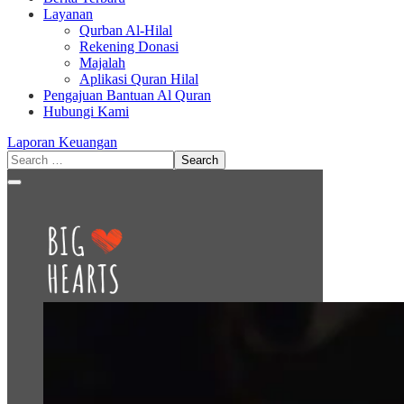
Layanan
Qurban Al-Hilal
Rekening Donasi
Majalah
Aplikasi Quran Hilal
Pengajuan Bantuan Al Quran
Hubungi Kami
Laporan Keuangan