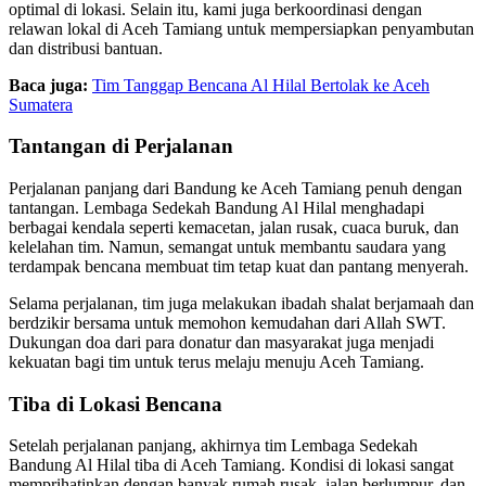
optimal di lokasi. Selain itu, kami juga berkoordinasi dengan
relawan lokal di Aceh Tamiang untuk mempersiapkan penyambutan
dan distribusi bantuan.
Baca juga:
Tim Tanggap Bencana Al Hilal Bertolak ke Aceh
Sumatera
Tantangan di Perjalanan
Perjalanan panjang dari Bandung ke Aceh Tamiang penuh dengan
tantangan. Lembaga Sedekah Bandung Al Hilal menghadapi
berbagai kendala seperti kemacetan, jalan rusak, cuaca buruk, dan
kelelahan tim. Namun, semangat untuk membantu saudara yang
terdampak bencana membuat tim tetap kuat dan pantang menyerah.
Selama perjalanan, tim juga melakukan ibadah shalat berjamaah dan
berdzikir bersama untuk memohon kemudahan dari Allah SWT.
Dukungan doa dari para donatur dan masyarakat juga menjadi
kekuatan bagi tim untuk terus melaju menuju Aceh Tamiang.
Tiba di Lokasi Bencana
Setelah perjalanan panjang, akhirnya tim Lembaga Sedekah
Bandung Al Hilal tiba di Aceh Tamiang. Kondisi di lokasi sangat
memprihatinkan dengan banyak rumah rusak, jalan berlumpur, dan