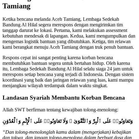
Tamiang
Ketika bencana melanda Aceh Tamiang, Lembaga Sedekah
Bandung Al Hilal segera merespons dengan mengirimkan tim
tanggap darurat ke lokasi. Pertama, kami melakukan assessment
kebutuhan mendesak di lapangan. Kedua, kami mengumpulkan dan
mengemas logistik bantuan yang dibutuhkan. Ketiga, tim relawan
kami berangkat menuju Aceh Tamiang dengan truk penuh bantuan.
Respons cepat ini sangat penting karena korban bencana
membutuhkan bantuan segera untuk bertahan hidup. Oleh karena
itu, Lembaga Sedekah Bandung Al Hilal selalu siaga 24 jam untuk
merespons setiap bencana yang terjadi di Indonesia. Dengan sistem
koordinasi yang baik dan jaringan relawan yang luas, kami mampu
menjangkau wilayah terdampak dalam waktu singkat.
Landasan Syariah Membantu Korban Bencana
Allah SWT berfirman tentang kewajiban tolong-menolong:
وَتَعَاوَنُوا۟ عَلَى ٱلْبِرِّ وَٱلتَّقْوَىٰ ۖ وَلَا تَعَاوَنُوا۟ عَلَى ٱلْإِثْمِ وَٱلْعُدْوَٰنِ
“Dan tolong-menolonglah kamu dalam (mengerjakan) kebajikan
dan takwa, dan jangan tolong-menolong dalam berbuat dosa dan