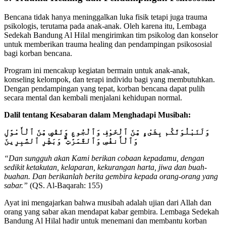
Bencana tidak hanya meninggalkan luka fisik tetapi juga trauma
psikologis, terutama pada anak-anak. Oleh karena itu, Lembaga
Sedekah Bandung Al Hilal mengirimkan tim psikolog dan konselor
untuk memberikan trauma healing dan pendampingan psikososial
bagi korban bencana.
Program ini mencakup kegiatan bermain untuk anak-anak,
konseling kelompok, dan terapi individu bagi yang membutuhkan.
Dengan pendampingan yang tepat, korban bencana dapat pulih
secara mental dan kembali menjalani kehidupan normal.
Dalil tentang Kesabaran dalam Menghadapi Musibah:
وَلَنَبْلُوَنَّكُم بِشَىْءٍ مِّنَ ٱلْخَوْفِ وَٱلْجُوعِ وَنَقْصٍ مِّنَ ٱلْأَمْوَٰلِ
وَٱلْأَنفُسِ وَٱلثَّمَرَٰتِ ۗ وَبَشِّرِ ٱلصَّٰبِرِينَ
“Dan sungguh akan Kami berikan cobaan kepadamu, dengan
sedikit ketakutan, kelaparan, kekurangan harta, jiwa dan buah-
buahan. Dan berikanlah berita gembira kepada orang-orang yang
sabar.”
(QS. Al-Baqarah: 155)
Ayat ini mengajarkan bahwa musibah adalah ujian dari Allah dan
orang yang sabar akan mendapat kabar gembira. Lembaga Sedekah
Bandung Al Hilal hadir untuk menemani dan membantu korban