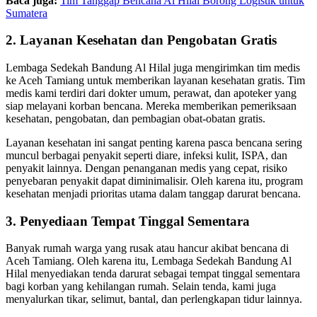
Baca juga:
Tim Tanggap Bencana Al Hilal Borong Logistik untuk
Sumatera
2. Layanan Kesehatan dan Pengobatan Gratis
Lembaga Sedekah Bandung Al Hilal juga mengirimkan tim medis
ke Aceh Tamiang untuk memberikan layanan kesehatan gratis. Tim
medis kami terdiri dari dokter umum, perawat, dan apoteker yang
siap melayani korban bencana. Mereka memberikan pemeriksaan
kesehatan, pengobatan, dan pembagian obat-obatan gratis.
Layanan kesehatan ini sangat penting karena pasca bencana sering
muncul berbagai penyakit seperti diare, infeksi kulit, ISPA, dan
penyakit lainnya. Dengan penanganan medis yang cepat, risiko
penyebaran penyakit dapat diminimalisir. Oleh karena itu, program
kesehatan menjadi prioritas utama dalam tanggap darurat bencana.
3. Penyediaan Tempat Tinggal Sementara
Banyak rumah warga yang rusak atau hancur akibat bencana di
Aceh Tamiang. Oleh karena itu, Lembaga Sedekah Bandung Al
Hilal menyediakan tenda darurat sebagai tempat tinggal sementara
bagi korban yang kehilangan rumah. Selain tenda, kami juga
menyalurkan tikar, selimut, bantal, dan perlengkapan tidur lainnya.