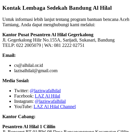
Kontak Lembaga Sedekah Bandung Al Hilal
Untuk informasi lebih lanjut tentang program bantuan bencana Aceh
Tamiang, Anda dapat menghubungi kami melalui:
Kantor Pusat Pesantren Al Hilal Gegerkalong
Jl. Gegerkalong Hilir No.155A, Sarijadi, Sukasari, Bandung
TELP: 022 2005079 | WA: 081 2222 02751
Email:
cs@alhilal.or.id
lazisalhilal@gmail.com
Media Sosial:
Twitter:
@laziswafalhilal
Facebook:
LAZ Al Hilal
Instagram:
@laziswafalhilal
YouTube:
LAZ Al Hilal Channel
Kantor Cabang:
Pesantren Al Hilal 1 Cililin
Jl. Bonceret RT 01/RW 08 Desa Rancapanggung Kecamatan Cililin