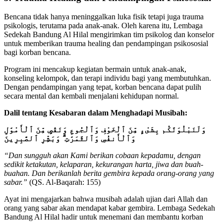
Bencana tidak hanya meninggalkan luka fisik tetapi juga trauma
psikologis, terutama pada anak-anak. Oleh karena itu, Lembaga
Sedekah Bandung Al Hilal mengirimkan tim psikolog dan konselor
untuk memberikan trauma healing dan pendampingan psikososial
bagi korban bencana.
Program ini mencakup kegiatan bermain untuk anak-anak,
konseling kelompok, dan terapi individu bagi yang membutuhkan.
Dengan pendampingan yang tepat, korban bencana dapat pulih
secara mental dan kembali menjalani kehidupan normal.
Dalil tentang Kesabaran dalam Menghadapi Musibah:
وَلَنَبْلُوَنَّكُم بِشَىْءٍ مِّنَ ٱلْخَوْفِ وَٱلْجُوعِ وَنَقْصٍ مِّنَ ٱلْأَمْوَٰلِ
وَٱلْأَنفُسِ وَٱلثَّمَرَٰتِ ۗ وَبَشِّرِ ٱلصَّٰبِرِينَ
“Dan sungguh akan Kami berikan cobaan kepadamu, dengan
sedikit ketakutan, kelaparan, kekurangan harta, jiwa dan buah-
buahan. Dan berikanlah berita gembira kepada orang-orang yang
sabar.”
(QS. Al-Baqarah: 155)
Ayat ini mengajarkan bahwa musibah adalah ujian dari Allah dan
orang yang sabar akan mendapat kabar gembira. Lembaga Sedekah
Bandung Al Hilal hadir untuk menemani dan membantu korban