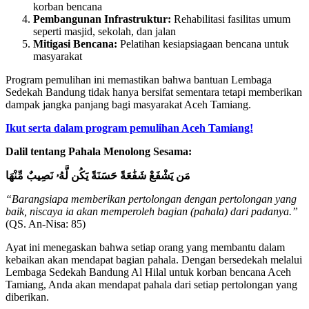
korban bencana
Pembangunan Infrastruktur:
Rehabilitasi fasilitas umum
seperti masjid, sekolah, dan jalan
Mitigasi Bencana:
Pelatihan kesiapsiagaan bencana untuk
masyarakat
Program pemulihan ini memastikan bahwa bantuan Lembaga
Sedekah Bandung tidak hanya bersifat sementara tetapi memberikan
dampak jangka panjang bagi masyarakat Aceh Tamiang.
Ikut serta dalam program pemulihan Aceh Tamiang!
Dalil tentang Pahala Menolong Sesama:
مَن يَشْفَعْ شَفَٰعَةً حَسَنَةً يَكُن لَّهُۥ نَصِيبٌ مِّنْهَا
“Barangsiapa memberikan pertolongan dengan pertolongan yang
baik, niscaya ia akan memperoleh bagian (pahala) dari padanya.”
(QS. An-Nisa: 85)
Ayat ini menegaskan bahwa setiap orang yang membantu dalam
kebaikan akan mendapat bagian pahala. Dengan bersedekah melalui
Lembaga Sedekah Bandung Al Hilal untuk korban bencana Aceh
Tamiang, Anda akan mendapat pahala dari setiap pertolongan yang
diberikan.