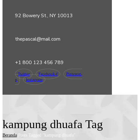
92 Bowery St., NY 10013
thepascal@mail.com
+1 800 123 456 789
Twitter
Facebook-f
Pinterest-
p
Instagram
kampung dhuafa Tag
Beranda
Posts Tagged "kampung dhuafa"