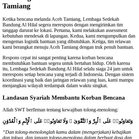
Tamiang
Ketika bencana melanda Aceh Tamiang, Lembaga Sedekah
Bandung Al Hilal segera merespons dengan mengirimkan tim
tanggap darurat ke lokasi. Pertama, kami melakukan assessment
kebutuhan mendesak di lapangan. Kedua, kami mengumpulkan dan
mengemas logistik bantuan yang dibutuhkan. Ketiga, tim relawan
kami berangkat menuju Aceh Tamiang dengan truk penuh bantuan.
Respons cepat ini sangat penting karena korban bencana
membutuhkan bantuan segera untuk bertahan hidup. Oleh karena
itu, Lembaga Sedekah Bandung Al Hilal selalu siaga 24 jam untuk
merespons setiap bencana yang terjadi di Indonesia. Dengan sistem
koordinasi yang baik dan jaringan relawan yang luas, kami mampu
menjangkau wilayah terdampak dalam waktu singkat.
Landasan Syariah Membantu Korban Bencana
Allah SWT berfirman tentang kewajiban tolong-menolong:
وَتَعَاوَنُوا۟ عَلَى ٱلْبِرِّ وَٱلتَّقْوَىٰ ۖ وَلَا تَعَاوَنُوا۟ عَلَى ٱلْإِثْمِ وَٱلْعُدْوَٰنِ
“Dan tolong-menolonglah kamu dalam (mengerjakan) kebajikan
dan takwa, dan jangan tolong-menolong dalam berbuat dosa dan