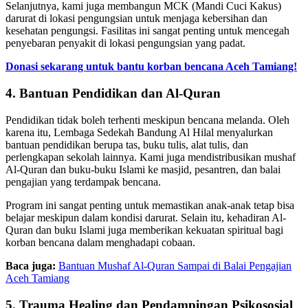
Selanjutnya, kami juga membangun MCK (Mandi Cuci Kakus)
darurat di lokasi pengungsian untuk menjaga kebersihan dan
kesehatan pengungsi. Fasilitas ini sangat penting untuk mencegah
penyebaran penyakit di lokasi pengungsian yang padat.
Donasi sekarang untuk bantu korban bencana Aceh Tamiang!
4. Bantuan Pendidikan dan Al-Quran
Pendidikan tidak boleh terhenti meskipun bencana melanda. Oleh
karena itu, Lembaga Sedekah Bandung Al Hilal menyalurkan
bantuan pendidikan berupa tas, buku tulis, alat tulis, dan
perlengkapan sekolah lainnya. Kami juga mendistribusikan mushaf
Al-Quran dan buku-buku Islami ke masjid, pesantren, dan balai
pengajian yang terdampak bencana.
Program ini sangat penting untuk memastikan anak-anak tetap bisa
belajar meskipun dalam kondisi darurat. Selain itu, kehadiran Al-
Quran dan buku Islami juga memberikan kekuatan spiritual bagi
korban bencana dalam menghadapi cobaan.
Baca juga:
Bantuan Mushaf Al-Quran Sampai di Balai Pengajian
Aceh Tamiang
5. Trauma Healing dan Pendampingan Psikososial