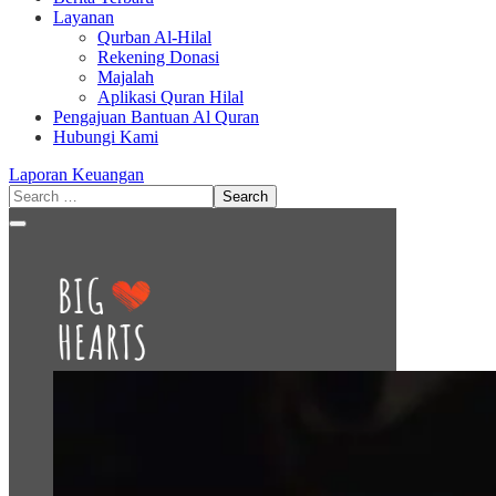
Layanan
Qurban Al-Hilal
Rekening Donasi
Majalah
Aplikasi Quran Hilal
Pengajuan Bantuan Al Quran
Hubungi Kami
Laporan Keuangan