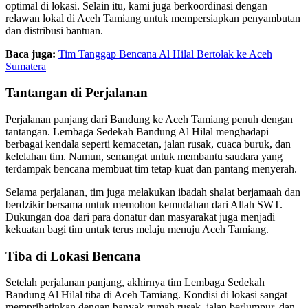
optimal di lokasi. Selain itu, kami juga berkoordinasi dengan
relawan lokal di Aceh Tamiang untuk mempersiapkan penyambutan
dan distribusi bantuan.
Baca juga:
Tim Tanggap Bencana Al Hilal Bertolak ke Aceh
Sumatera
Tantangan di Perjalanan
Perjalanan panjang dari Bandung ke Aceh Tamiang penuh dengan
tantangan. Lembaga Sedekah Bandung Al Hilal menghadapi
berbagai kendala seperti kemacetan, jalan rusak, cuaca buruk, dan
kelelahan tim. Namun, semangat untuk membantu saudara yang
terdampak bencana membuat tim tetap kuat dan pantang menyerah.
Selama perjalanan, tim juga melakukan ibadah shalat berjamaah dan
berdzikir bersama untuk memohon kemudahan dari Allah SWT.
Dukungan doa dari para donatur dan masyarakat juga menjadi
kekuatan bagi tim untuk terus melaju menuju Aceh Tamiang.
Tiba di Lokasi Bencana
Setelah perjalanan panjang, akhirnya tim Lembaga Sedekah
Bandung Al Hilal tiba di Aceh Tamiang. Kondisi di lokasi sangat
memprihatinkan dengan banyak rumah rusak, jalan berlumpur, dan