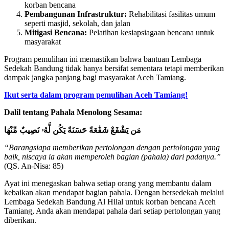
korban bencana
Pembangunan Infrastruktur:
Rehabilitasi fasilitas umum
seperti masjid, sekolah, dan jalan
Mitigasi Bencana:
Pelatihan kesiapsiagaan bencana untuk
masyarakat
Program pemulihan ini memastikan bahwa bantuan Lembaga
Sedekah Bandung tidak hanya bersifat sementara tetapi memberikan
dampak jangka panjang bagi masyarakat Aceh Tamiang.
Ikut serta dalam program pemulihan Aceh Tamiang!
Dalil tentang Pahala Menolong Sesama:
مَن يَشْفَعْ شَفَٰعَةً حَسَنَةً يَكُن لَّهُۥ نَصِيبٌ مِّنْهَا
“Barangsiapa memberikan pertolongan dengan pertolongan yang
baik, niscaya ia akan memperoleh bagian (pahala) dari padanya.”
(QS. An-Nisa: 85)
Ayat ini menegaskan bahwa setiap orang yang membantu dalam
kebaikan akan mendapat bagian pahala. Dengan bersedekah melalui
Lembaga Sedekah Bandung Al Hilal untuk korban bencana Aceh
Tamiang, Anda akan mendapat pahala dari setiap pertolongan yang
diberikan.