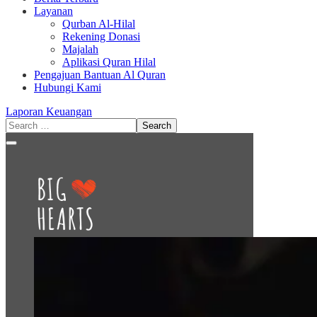
Layanan
Qurban Al-Hilal
Rekening Donasi
Majalah
Aplikasi Quran Hilal
Pengajuan Bantuan Al Quran
Hubungi Kami
Laporan Keuangan