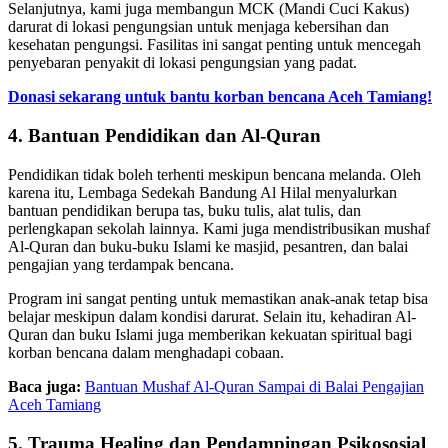
Selanjutnya, kami juga membangun MCK (Mandi Cuci Kakus)
darurat di lokasi pengungsian untuk menjaga kebersihan dan
kesehatan pengungsi. Fasilitas ini sangat penting untuk mencegah
penyebaran penyakit di lokasi pengungsian yang padat.
Donasi sekarang untuk bantu korban bencana Aceh Tamiang!
4. Bantuan Pendidikan dan Al-Quran
Pendidikan tidak boleh terhenti meskipun bencana melanda. Oleh
karena itu, Lembaga Sedekah Bandung Al Hilal menyalurkan
bantuan pendidikan berupa tas, buku tulis, alat tulis, dan
perlengkapan sekolah lainnya. Kami juga mendistribusikan mushaf
Al-Quran dan buku-buku Islami ke masjid, pesantren, dan balai
pengajian yang terdampak bencana.
Program ini sangat penting untuk memastikan anak-anak tetap bisa
belajar meskipun dalam kondisi darurat. Selain itu, kehadiran Al-
Quran dan buku Islami juga memberikan kekuatan spiritual bagi
korban bencana dalam menghadapi cobaan.
Baca juga:
Bantuan Mushaf Al-Quran Sampai di Balai Pengajian
Aceh Tamiang
5. Trauma Healing dan Pendampingan Psikososial