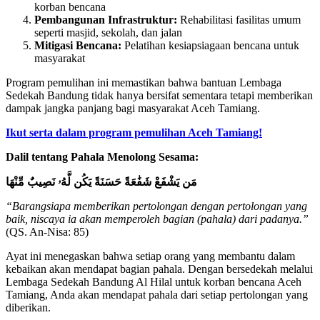
korban bencana
Pembangunan Infrastruktur:
Rehabilitasi fasilitas umum
seperti masjid, sekolah, dan jalan
Mitigasi Bencana:
Pelatihan kesiapsiagaan bencana untuk
masyarakat
Program pemulihan ini memastikan bahwa bantuan Lembaga
Sedekah Bandung tidak hanya bersifat sementara tetapi memberikan
dampak jangka panjang bagi masyarakat Aceh Tamiang.
Ikut serta dalam program pemulihan Aceh Tamiang!
Dalil tentang Pahala Menolong Sesama:
مَن يَشْفَعْ شَفَٰعَةً حَسَنَةً يَكُن لَّهُۥ نَصِيبٌ مِّنْهَا
“Barangsiapa memberikan pertolongan dengan pertolongan yang
baik, niscaya ia akan memperoleh bagian (pahala) dari padanya.”
(QS. An-Nisa: 85)
Ayat ini menegaskan bahwa setiap orang yang membantu dalam
kebaikan akan mendapat bagian pahala. Dengan bersedekah melalui
Lembaga Sedekah Bandung Al Hilal untuk korban bencana Aceh
Tamiang, Anda akan mendapat pahala dari setiap pertolongan yang
diberikan.