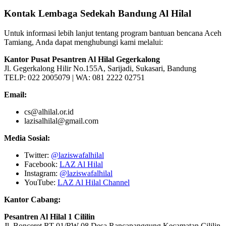
Kontak Lembaga Sedekah Bandung Al Hilal
Untuk informasi lebih lanjut tentang program bantuan bencana Aceh
Tamiang, Anda dapat menghubungi kami melalui:
Kantor Pusat Pesantren Al Hilal Gegerkalong
Jl. Gegerkalong Hilir No.155A, Sarijadi, Sukasari, Bandung
TELP: 022 2005079 | WA: 081 2222 02751
Email:
cs@alhilal.or.id
lazisalhilal@gmail.com
Media Sosial:
Twitter:
@laziswafalhilal
Facebook:
LAZ Al Hilal
Instagram:
@laziswafalhilal
YouTube:
LAZ Al Hilal Channel
Kantor Cabang:
Pesantren Al Hilal 1 Cililin
Jl. Bonceret RT 01/RW 08 Desa Rancapanggung Kecamatan Cililin