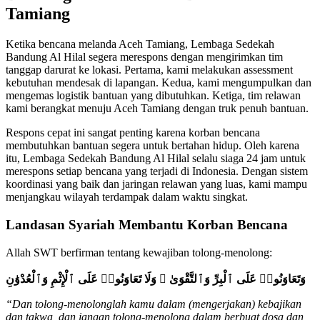
Tamiang
Ketika bencana melanda Aceh Tamiang, Lembaga Sedekah
Bandung Al Hilal segera merespons dengan mengirimkan tim
tanggap darurat ke lokasi. Pertama, kami melakukan assessment
kebutuhan mendesak di lapangan. Kedua, kami mengumpulkan dan
mengemas logistik bantuan yang dibutuhkan. Ketiga, tim relawan
kami berangkat menuju Aceh Tamiang dengan truk penuh bantuan.
Respons cepat ini sangat penting karena korban bencana
membutuhkan bantuan segera untuk bertahan hidup. Oleh karena
itu, Lembaga Sedekah Bandung Al Hilal selalu siaga 24 jam untuk
merespons setiap bencana yang terjadi di Indonesia. Dengan sistem
koordinasi yang baik dan jaringan relawan yang luas, kami mampu
menjangkau wilayah terdampak dalam waktu singkat.
Landasan Syariah Membantu Korban Bencana
Allah SWT berfirman tentang kewajiban tolong-menolong:
وَتَعَاوَنُوا۟ عَلَى ٱلْبِرِّ وَٱلتَّقْوَىٰ ۖ وَلَا تَعَاوَنُوا۟ عَلَى ٱلْإِثْمِ وَٱلْعُدْوَٰنِ
“Dan tolong-menolonglah kamu dalam (mengerjakan) kebajikan
dan takwa, dan jangan tolong-menolong dalam berbuat dosa dan