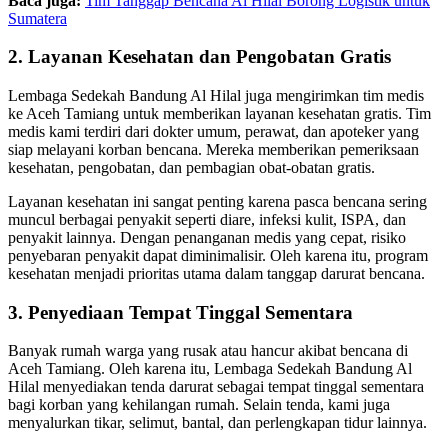
Baca juga:
Tim Tanggap Bencana Al Hilal Borong Logistik untuk
Sumatera
2. Layanan Kesehatan dan Pengobatan Gratis
Lembaga Sedekah Bandung Al Hilal juga mengirimkan tim medis
ke Aceh Tamiang untuk memberikan layanan kesehatan gratis. Tim
medis kami terdiri dari dokter umum, perawat, dan apoteker yang
siap melayani korban bencana. Mereka memberikan pemeriksaan
kesehatan, pengobatan, dan pembagian obat-obatan gratis.
Layanan kesehatan ini sangat penting karena pasca bencana sering
muncul berbagai penyakit seperti diare, infeksi kulit, ISPA, dan
penyakit lainnya. Dengan penanganan medis yang cepat, risiko
penyebaran penyakit dapat diminimalisir. Oleh karena itu, program
kesehatan menjadi prioritas utama dalam tanggap darurat bencana.
3. Penyediaan Tempat Tinggal Sementara
Banyak rumah warga yang rusak atau hancur akibat bencana di
Aceh Tamiang. Oleh karena itu, Lembaga Sedekah Bandung Al
Hilal menyediakan tenda darurat sebagai tempat tinggal sementara
bagi korban yang kehilangan rumah. Selain tenda, kami juga
menyalurkan tikar, selimut, bantal, dan perlengkapan tidur lainnya.