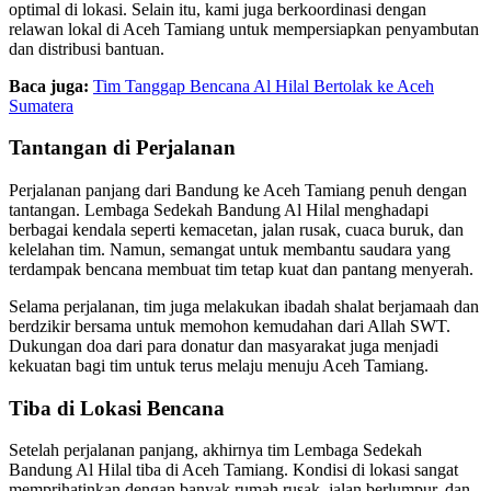
optimal di lokasi. Selain itu, kami juga berkoordinasi dengan
relawan lokal di Aceh Tamiang untuk mempersiapkan penyambutan
dan distribusi bantuan.
Baca juga:
Tim Tanggap Bencana Al Hilal Bertolak ke Aceh
Sumatera
Tantangan di Perjalanan
Perjalanan panjang dari Bandung ke Aceh Tamiang penuh dengan
tantangan. Lembaga Sedekah Bandung Al Hilal menghadapi
berbagai kendala seperti kemacetan, jalan rusak, cuaca buruk, dan
kelelahan tim. Namun, semangat untuk membantu saudara yang
terdampak bencana membuat tim tetap kuat dan pantang menyerah.
Selama perjalanan, tim juga melakukan ibadah shalat berjamaah dan
berdzikir bersama untuk memohon kemudahan dari Allah SWT.
Dukungan doa dari para donatur dan masyarakat juga menjadi
kekuatan bagi tim untuk terus melaju menuju Aceh Tamiang.
Tiba di Lokasi Bencana
Setelah perjalanan panjang, akhirnya tim Lembaga Sedekah
Bandung Al Hilal tiba di Aceh Tamiang. Kondisi di lokasi sangat
memprihatinkan dengan banyak rumah rusak, jalan berlumpur, dan