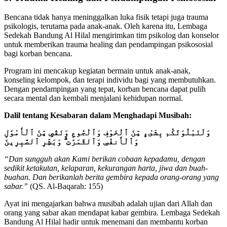
Bencana tidak hanya meninggalkan luka fisik tetapi juga trauma
psikologis, terutama pada anak-anak. Oleh karena itu, Lembaga
Sedekah Bandung Al Hilal mengirimkan tim psikolog dan konselor
untuk memberikan trauma healing dan pendampingan psikososial
bagi korban bencana.
Program ini mencakup kegiatan bermain untuk anak-anak,
konseling kelompok, dan terapi individu bagi yang membutuhkan.
Dengan pendampingan yang tepat, korban bencana dapat pulih
secara mental dan kembali menjalani kehidupan normal.
Dalil tentang Kesabaran dalam Menghadapi Musibah:
وَلَنَبْلُوَنَّكُم بِشَىْءٍ مِّنَ ٱلْخَوْفِ وَٱلْجُوعِ وَنَقْصٍ مِّنَ ٱلْأَمْوَٰلِ
وَٱلْأَنفُسِ وَٱلثَّمَرَٰتِ ۗ وَبَشِّرِ ٱلصَّٰبِرِينَ
“Dan sungguh akan Kami berikan cobaan kepadamu, dengan
sedikit ketakutan, kelaparan, kekurangan harta, jiwa dan buah-
buahan. Dan berikanlah berita gembira kepada orang-orang yang
sabar.”
(QS. Al-Baqarah: 155)
Ayat ini mengajarkan bahwa musibah adalah ujian dari Allah dan
orang yang sabar akan mendapat kabar gembira. Lembaga Sedekah
Bandung Al Hilal hadir untuk menemani dan membantu korban