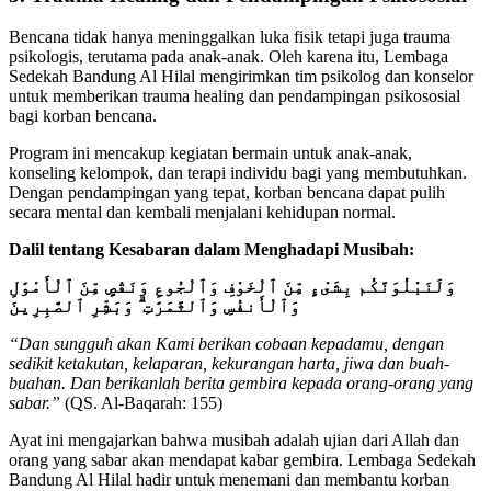
Bencana tidak hanya meninggalkan luka fisik tetapi juga trauma
psikologis, terutama pada anak-anak. Oleh karena itu, Lembaga
Sedekah Bandung Al Hilal mengirimkan tim psikolog dan konselor
untuk memberikan trauma healing dan pendampingan psikososial
bagi korban bencana.
Program ini mencakup kegiatan bermain untuk anak-anak,
konseling kelompok, dan terapi individu bagi yang membutuhkan.
Dengan pendampingan yang tepat, korban bencana dapat pulih
secara mental dan kembali menjalani kehidupan normal.
Dalil tentang Kesabaran dalam Menghadapi Musibah:
وَلَنَبْلُوَنَّكُم بِشَىْءٍ مِّنَ ٱلْخَوْفِ وَٱلْجُوعِ وَنَقْصٍ مِّنَ ٱلْأَمْوَٰلِ
وَٱلْأَنفُسِ وَٱلثَّمَرَٰتِ ۗ وَبَشِّرِ ٱلصَّٰبِرِينَ
“Dan sungguh akan Kami berikan cobaan kepadamu, dengan
sedikit ketakutan, kelaparan, kekurangan harta, jiwa dan buah-
buahan. Dan berikanlah berita gembira kepada orang-orang yang
sabar.”
(QS. Al-Baqarah: 155)
Ayat ini mengajarkan bahwa musibah adalah ujian dari Allah dan
orang yang sabar akan mendapat kabar gembira. Lembaga Sedekah
Bandung Al Hilal hadir untuk menemani dan membantu korban