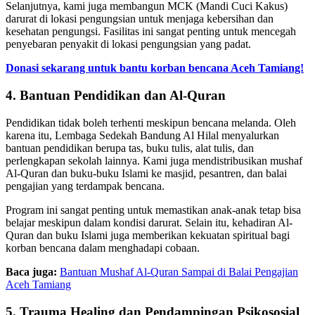
Selanjutnya, kami juga membangun MCK (Mandi Cuci Kakus)
darurat di lokasi pengungsian untuk menjaga kebersihan dan
kesehatan pengungsi. Fasilitas ini sangat penting untuk mencegah
penyebaran penyakit di lokasi pengungsian yang padat.
Donasi sekarang untuk bantu korban bencana Aceh Tamiang!
4. Bantuan Pendidikan dan Al-Quran
Pendidikan tidak boleh terhenti meskipun bencana melanda. Oleh
karena itu, Lembaga Sedekah Bandung Al Hilal menyalurkan
bantuan pendidikan berupa tas, buku tulis, alat tulis, dan
perlengkapan sekolah lainnya. Kami juga mendistribusikan mushaf
Al-Quran dan buku-buku Islami ke masjid, pesantren, dan balai
pengajian yang terdampak bencana.
Program ini sangat penting untuk memastikan anak-anak tetap bisa
belajar meskipun dalam kondisi darurat. Selain itu, kehadiran Al-
Quran dan buku Islami juga memberikan kekuatan spiritual bagi
korban bencana dalam menghadapi cobaan.
Baca juga:
Bantuan Mushaf Al-Quran Sampai di Balai Pengajian
Aceh Tamiang
5. Trauma Healing dan Pendampingan Psikososial