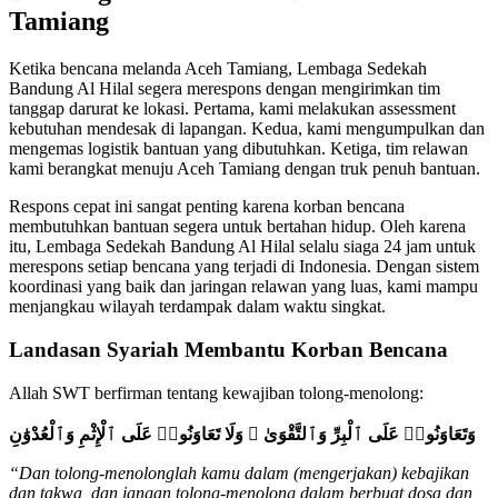
Tamiang
Ketika bencana melanda Aceh Tamiang, Lembaga Sedekah
Bandung Al Hilal segera merespons dengan mengirimkan tim
tanggap darurat ke lokasi. Pertama, kami melakukan assessment
kebutuhan mendesak di lapangan. Kedua, kami mengumpulkan dan
mengemas logistik bantuan yang dibutuhkan. Ketiga, tim relawan
kami berangkat menuju Aceh Tamiang dengan truk penuh bantuan.
Respons cepat ini sangat penting karena korban bencana
membutuhkan bantuan segera untuk bertahan hidup. Oleh karena
itu, Lembaga Sedekah Bandung Al Hilal selalu siaga 24 jam untuk
merespons setiap bencana yang terjadi di Indonesia. Dengan sistem
koordinasi yang baik dan jaringan relawan yang luas, kami mampu
menjangkau wilayah terdampak dalam waktu singkat.
Landasan Syariah Membantu Korban Bencana
Allah SWT berfirman tentang kewajiban tolong-menolong:
وَتَعَاوَنُوا۟ عَلَى ٱلْبِرِّ وَٱلتَّقْوَىٰ ۖ وَلَا تَعَاوَنُوا۟ عَلَى ٱلْإِثْمِ وَٱلْعُدْوَٰنِ
“Dan tolong-menolonglah kamu dalam (mengerjakan) kebajikan
dan takwa, dan jangan tolong-menolong dalam berbuat dosa dan