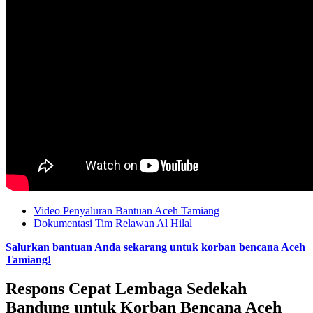
Video Penyaluran Bantuan Aceh Tamiang
Dokumentasi Tim Relawan Al Hilal
Salurkan bantuan Anda sekarang untuk korban bencana Aceh
Tamiang!
Respons Cepat Lembaga Sedekah
Bandung untuk Korban Bencana Aceh