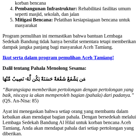
korban bencana
Pembangunan Infrastruktur:
Rehabilitasi fasilitas umum
seperti masjid, sekolah, dan jalan
Mitigasi Bencana:
Pelatihan kesiapsiagaan bencana untuk
masyarakat
Program pemulihan ini memastikan bahwa bantuan Lembaga
Sedekah Bandung tidak hanya bersifat sementara tetapi memberikan
dampak jangka panjang bagi masyarakat Aceh Tamiang.
Ikut serta dalam program pemulihan Aceh Tamiang!
Dalil tentang Pahala Menolong Sesama:
مَن يَشْفَعْ شَفَٰعَةً حَسَنَةً يَكُن لَّهُۥ نَصِيبٌ مِّنْهَا
“Barangsiapa memberikan pertolongan dengan pertolongan yang
baik, niscaya ia akan memperoleh bagian (pahala) dari padanya.”
(QS. An-Nisa: 85)
Ayat ini menegaskan bahwa setiap orang yang membantu dalam
kebaikan akan mendapat bagian pahala. Dengan bersedekah melalui
Lembaga Sedekah Bandung Al Hilal untuk korban bencana Aceh
Tamiang, Anda akan mendapat pahala dari setiap pertolongan yang
diberikan.