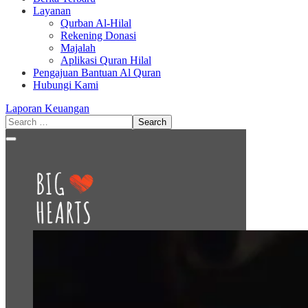
Layanan
Qurban Al-Hilal
Rekening Donasi
Majalah
Aplikasi Quran Hilal
Pengajuan Bantuan Al Quran
Hubungi Kami
Laporan Keuangan