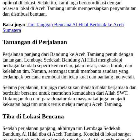
optimal di lokasi. Selain itu, kami juga berkoordinasi dengan
relawan lokal di Aceh Tamiang untuk mempersiapkan penyambutan
dan distribusi bantuan.
Baca juga:
Tim Tanggap Bencana Al Hilal Bertolak ke Aceh
Sumatera
Tantangan di Perjalanan
Perjalanan panjang dari Bandung ke Aceh Tamiang penuh dengan
tantangan. Lembaga Sedekah Bandung Al Hilal menghadapi
berbagai kendala seperti kemacetan, jalan rusak, cuaca buruk, dan
kelelahan tim. Namun, semangat untuk membantu saudara yang
terdampak bencana membuat tim tetap kuat dan pantang menyerah.
Selama perjalanan, tim juga melakukan ibadah shalat berjamaah dan
berdzikir bersama untuk memohon kemudahan dari Allah SWT.
Dukungan doa dari para donatur dan masyarakat juga menjadi
kekuatan bagi tim untuk terus melaju menuju Aceh Tamiang.
Tiba di Lokasi Bencana
Setelah perjalanan panjang, akhirnya tim Lembaga Sedekah
Bandung Al Hilal tiba di Aceh Tamiang. Kondisi di lokasi sangat
memprihatinkan dengan banyak rumah rusak, jalan berlumpur, dan