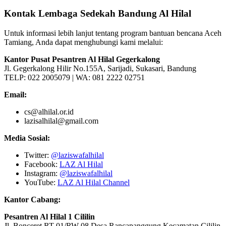
Kontak Lembaga Sedekah Bandung Al Hilal
Untuk informasi lebih lanjut tentang program bantuan bencana Aceh
Tamiang, Anda dapat menghubungi kami melalui:
Kantor Pusat Pesantren Al Hilal Gegerkalong
Jl. Gegerkalong Hilir No.155A, Sarijadi, Sukasari, Bandung
TELP: 022 2005079 | WA: 081 2222 02751
Email:
cs@alhilal.or.id
lazisalhilal@gmail.com
Media Sosial:
Twitter:
@laziswafalhilal
Facebook:
LAZ Al Hilal
Instagram:
@laziswafalhilal
YouTube:
LAZ Al Hilal Channel
Kantor Cabang:
Pesantren Al Hilal 1 Cililin
Jl. Bonceret RT 01/RW 08 Desa Rancapanggung Kecamatan Cililin