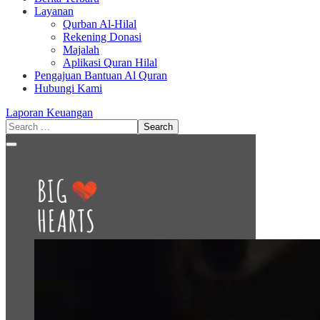
Layanan
Qurban Al-Hilal
Rekening Donasi
Majalah
Aplikasi Quran Hilal
Pengajuan Bantuan Al Quran
Hubungi Kami
Laporan Keuangan