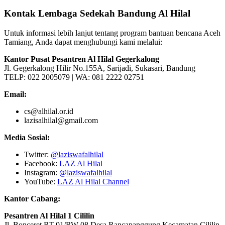
Kontak Lembaga Sedekah Bandung Al Hilal
Untuk informasi lebih lanjut tentang program bantuan bencana Aceh
Tamiang, Anda dapat menghubungi kami melalui:
Kantor Pusat Pesantren Al Hilal Gegerkalong
Jl. Gegerkalong Hilir No.155A, Sarijadi, Sukasari, Bandung
TELP: 022 2005079 | WA: 081 2222 02751
Email:
cs@alhilal.or.id
lazisalhilal@gmail.com
Media Sosial:
Twitter:
@laziswafalhilal
Facebook:
LAZ Al Hilal
Instagram:
@laziswafalhilal
YouTube:
LAZ Al Hilal Channel
Kantor Cabang:
Pesantren Al Hilal 1 Cililin
Jl. Bonceret RT 01/RW 08 Desa Rancapanggung Kecamatan Cililin