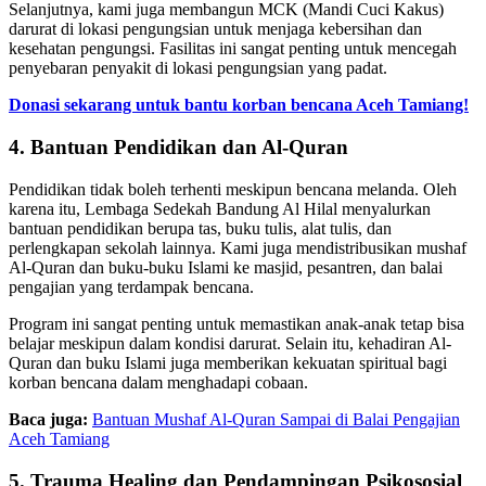
Selanjutnya, kami juga membangun MCK (Mandi Cuci Kakus)
darurat di lokasi pengungsian untuk menjaga kebersihan dan
kesehatan pengungsi. Fasilitas ini sangat penting untuk mencegah
penyebaran penyakit di lokasi pengungsian yang padat.
Donasi sekarang untuk bantu korban bencana Aceh Tamiang!
4. Bantuan Pendidikan dan Al-Quran
Pendidikan tidak boleh terhenti meskipun bencana melanda. Oleh
karena itu, Lembaga Sedekah Bandung Al Hilal menyalurkan
bantuan pendidikan berupa tas, buku tulis, alat tulis, dan
perlengkapan sekolah lainnya. Kami juga mendistribusikan mushaf
Al-Quran dan buku-buku Islami ke masjid, pesantren, dan balai
pengajian yang terdampak bencana.
Program ini sangat penting untuk memastikan anak-anak tetap bisa
belajar meskipun dalam kondisi darurat. Selain itu, kehadiran Al-
Quran dan buku Islami juga memberikan kekuatan spiritual bagi
korban bencana dalam menghadapi cobaan.
Baca juga:
Bantuan Mushaf Al-Quran Sampai di Balai Pengajian
Aceh Tamiang
5. Trauma Healing dan Pendampingan Psikososial