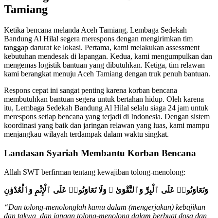
Tamiang
Ketika bencana melanda Aceh Tamiang, Lembaga Sedekah
Bandung Al Hilal segera merespons dengan mengirimkan tim
tanggap darurat ke lokasi. Pertama, kami melakukan assessment
kebutuhan mendesak di lapangan. Kedua, kami mengumpulkan dan
mengemas logistik bantuan yang dibutuhkan. Ketiga, tim relawan
kami berangkat menuju Aceh Tamiang dengan truk penuh bantuan.
Respons cepat ini sangat penting karena korban bencana
membutuhkan bantuan segera untuk bertahan hidup. Oleh karena
itu, Lembaga Sedekah Bandung Al Hilal selalu siaga 24 jam untuk
merespons setiap bencana yang terjadi di Indonesia. Dengan sistem
koordinasi yang baik dan jaringan relawan yang luas, kami mampu
menjangkau wilayah terdampak dalam waktu singkat.
Landasan Syariah Membantu Korban Bencana
Allah SWT berfirman tentang kewajiban tolong-menolong:
وَتَعَاوَنُوا۟ عَلَى ٱلْبِرِّ وَٱلتَّقْوَىٰ ۖ وَلَا تَعَاوَنُوا۟ عَلَى ٱلْإِثْمِ وَٱلْعُدْوَٰنِ
“Dan tolong-menolonglah kamu dalam (mengerjakan) kebajikan
dan takwa, dan jangan tolong-menolong dalam berbuat dosa dan