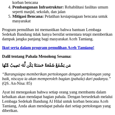
korban bencana
Pembangunan Infrastruktur:
Rehabilitasi fasilitas umum
seperti masjid, sekolah, dan jalan
Mitigasi Bencana:
Pelatihan kesiapsiagaan bencana untuk
masyarakat
Program pemulihan ini memastikan bahwa bantuan Lembaga
Sedekah Bandung tidak hanya bersifat sementara tetapi memberikan
dampak jangka panjang bagi masyarakat Aceh Tamiang.
Ikut serta dalam program pemulihan Aceh Tamiang!
Dalil tentang Pahala Menolong Sesama:
مَن يَشْفَعْ شَفَٰعَةً حَسَنَةً يَكُن لَّهُۥ نَصِيبٌ مِّنْهَا
“Barangsiapa memberikan pertolongan dengan pertolongan yang
baik, niscaya ia akan memperoleh bagian (pahala) dari padanya.”
(QS. An-Nisa: 85)
Ayat ini menegaskan bahwa setiap orang yang membantu dalam
kebaikan akan mendapat bagian pahala. Dengan bersedekah melalui
Lembaga Sedekah Bandung Al Hilal untuk korban bencana Aceh
Tamiang, Anda akan mendapat pahala dari setiap pertolongan yang
diberikan.