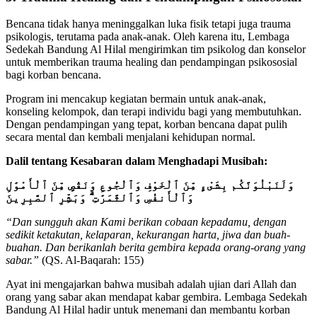
Bencana tidak hanya meninggalkan luka fisik tetapi juga trauma
psikologis, terutama pada anak-anak. Oleh karena itu, Lembaga
Sedekah Bandung Al Hilal mengirimkan tim psikolog dan konselor
untuk memberikan trauma healing dan pendampingan psikososial
bagi korban bencana.
Program ini mencakup kegiatan bermain untuk anak-anak,
konseling kelompok, dan terapi individu bagi yang membutuhkan.
Dengan pendampingan yang tepat, korban bencana dapat pulih
secara mental dan kembali menjalani kehidupan normal.
Dalil tentang Kesabaran dalam Menghadapi Musibah:
وَلَنَبْلُوَنَّكُم بِشَىْءٍ مِّنَ ٱلْخَوْفِ وَٱلْجُوعِ وَنَقْصٍ مِّنَ ٱلْأَمْوَٰلِ
وَٱلْأَنفُسِ وَٱلثَّمَرَٰتِ ۗ وَبَشِّرِ ٱلصَّٰبِرِينَ
“Dan sungguh akan Kami berikan cobaan kepadamu, dengan
sedikit ketakutan, kelaparan, kekurangan harta, jiwa dan buah-
buahan. Dan berikanlah berita gembira kepada orang-orang yang
sabar.”
(QS. Al-Baqarah: 155)
Ayat ini mengajarkan bahwa musibah adalah ujian dari Allah dan
orang yang sabar akan mendapat kabar gembira. Lembaga Sedekah
Bandung Al Hilal hadir untuk menemani dan membantu korban