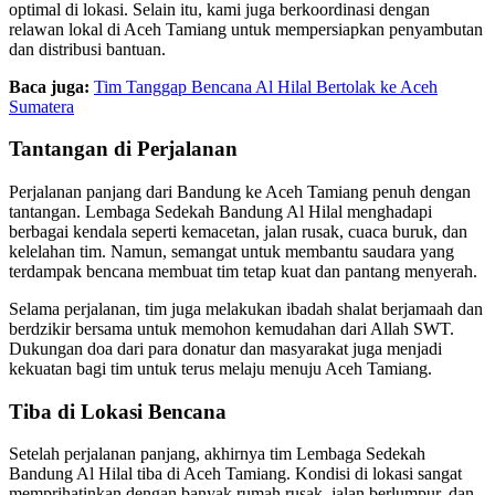
optimal di lokasi. Selain itu, kami juga berkoordinasi dengan
relawan lokal di Aceh Tamiang untuk mempersiapkan penyambutan
dan distribusi bantuan.
Baca juga:
Tim Tanggap Bencana Al Hilal Bertolak ke Aceh
Sumatera
Tantangan di Perjalanan
Perjalanan panjang dari Bandung ke Aceh Tamiang penuh dengan
tantangan. Lembaga Sedekah Bandung Al Hilal menghadapi
berbagai kendala seperti kemacetan, jalan rusak, cuaca buruk, dan
kelelahan tim. Namun, semangat untuk membantu saudara yang
terdampak bencana membuat tim tetap kuat dan pantang menyerah.
Selama perjalanan, tim juga melakukan ibadah shalat berjamaah dan
berdzikir bersama untuk memohon kemudahan dari Allah SWT.
Dukungan doa dari para donatur dan masyarakat juga menjadi
kekuatan bagi tim untuk terus melaju menuju Aceh Tamiang.
Tiba di Lokasi Bencana
Setelah perjalanan panjang, akhirnya tim Lembaga Sedekah
Bandung Al Hilal tiba di Aceh Tamiang. Kondisi di lokasi sangat
memprihatinkan dengan banyak rumah rusak, jalan berlumpur, dan