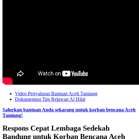
Video Penyaluran Bantuan Aceh Tamiang
Dokumentasi Tim Relawan Al Hilal
Salurkan bantuan Anda sekarang untuk korban bencana Aceh
Tamiang!
Respons Cepat Lembaga Sedekah
Bandung untuk Korban Bencana Aceh