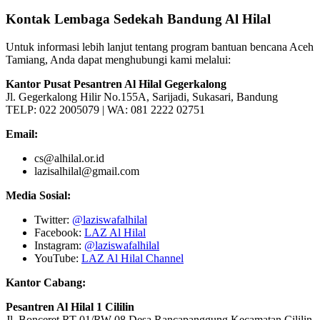
Kontak Lembaga Sedekah Bandung Al Hilal
Untuk informasi lebih lanjut tentang program bantuan bencana Aceh
Tamiang, Anda dapat menghubungi kami melalui:
Kantor Pusat Pesantren Al Hilal Gegerkalong
Jl. Gegerkalong Hilir No.155A, Sarijadi, Sukasari, Bandung
TELP: 022 2005079 | WA: 081 2222 02751
Email:
cs@alhilal.or.id
lazisalhilal@gmail.com
Media Sosial:
Twitter:
@laziswafalhilal
Facebook:
LAZ Al Hilal
Instagram:
@laziswafalhilal
YouTube:
LAZ Al Hilal Channel
Kantor Cabang:
Pesantren Al Hilal 1 Cililin
Jl. Bonceret RT 01/RW 08 Desa Rancapanggung Kecamatan Cililin