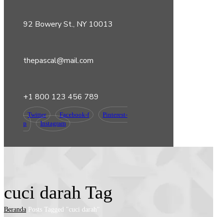
92 Bowery St., NY 10013
thepascal@mail.com
+1 800 123 456 789
Twitter
Facebook-f
Pinterest-
p
Instagram
cuci darah Tag
Beranda
Posts Tagged "cuci darah"