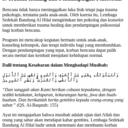
Bencana tidak hanya meninggalkan luka fisik tetapi juga trauma
psikologis, terutama pada anak-anak. Oleh karena itu, Lembaga
Sedekah Bandung Al Hilal mengirimkan tim psikolog dan konselor
untuk memberikan trauma healing dan pendampingan psikososial
bagi korban bencana.
Program ini mencakup kegiatan bermain untuk anak-anak,
konseling kelompok, dan terapi individu bagi yang membutuhkan.
Dengan pendampingan yang tepat, korban bencana dapat pulih
secara mental dan kembali menjalani kehidupan normal.
Dalil tentang Kesabaran dalam Menghadapi Musibah:
وَلَنَبْلُوَنَّكُم بِشَىْءٍ مِّنَ ٱلْخَوْفِ وَٱلْجُوعِ وَنَقْصٍ مِّنَ ٱلْأَمْوَٰلِ
وَٱلْأَنفُسِ وَٱلثَّمَرَٰتِ ۗ وَبَشِّرِ ٱلصَّٰبِرِينَ
“Dan sungguh akan Kami berikan cobaan kepadamu, dengan
sedikit ketakutan, kelaparan, kekurangan harta, jiwa dan buah-
buahan. Dan berikanlah berita gembira kepada orang-orang yang
sabar.”
(QS. Al-Baqarah: 155)
Ayat ini mengajarkan bahwa musibah adalah ujian dari Allah dan
orang yang sabar akan mendapat kabar gembira. Lembaga Sedekah
Bandung Al Hilal hadir untuk menemani dan membantu korban