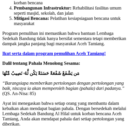
korban bencana
Pembangunan Infrastruktur:
Rehabilitasi fasilitas umum
seperti masjid, sekolah, dan jalan
Mitigasi Bencana:
Pelatihan kesiapsiagaan bencana untuk
masyarakat
Program pemulihan ini memastikan bahwa bantuan Lembaga
Sedekah Bandung tidak hanya bersifat sementara tetapi memberikan
dampak jangka panjang bagi masyarakat Aceh Tamiang.
Ikut serta dalam program pemulihan Aceh Tamiang!
Dalil tentang Pahala Menolong Sesama:
مَن يَشْفَعْ شَفَٰعَةً حَسَنَةً يَكُن لَّهُۥ نَصِيبٌ مِّنْهَا
“Barangsiapa memberikan pertolongan dengan pertolongan yang
baik, niscaya ia akan memperoleh bagian (pahala) dari padanya.”
(QS. An-Nisa: 85)
Ayat ini menegaskan bahwa setiap orang yang membantu dalam
kebaikan akan mendapat bagian pahala. Dengan bersedekah melalui
Lembaga Sedekah Bandung Al Hilal untuk korban bencana Aceh
Tamiang, Anda akan mendapat pahala dari setiap pertolongan yang
diberikan.