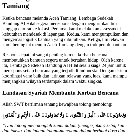
Tamiang
Ketika bencana melanda Aceh Tamiang, Lembaga Sedekah
Bandung Al Hilal segera merespons dengan mengirimkan tim
tanggap darurat ke lokasi. Pertama, kami melakukan assessment
kebutuhan mendesak di lapangan. Kedua, kami mengumpulkan dan
mengemas logistik bantuan yang dibutuhkan. Ketiga, tim relawan
kami berangkat menuju Aceh Tamiang dengan truk penuh bantuan.
Respons cepat ini sangat penting karena korban bencana
membutuhkan bantuan segera untuk bertahan hidup. Oleh karena
itu, Lembaga Sedekah Bandung Al Hilal selalu siaga 24 jam untuk
merespons setiap bencana yang terjadi di Indonesia. Dengan sistem
koordinasi yang baik dan jaringan relawan yang luas, kami mampu
menjangkau wilayah terdampak dalam waktu singkat.
Landasan Syariah Membantu Korban Bencana
Allah SWT berfirman tentang kewajiban tolong-menolong:
وَتَعَاوَنُوا۟ عَلَى ٱلْبِرِّ وَٱلتَّقْوَىٰ ۖ وَلَا تَعَاوَنُوا۟ عَلَى ٱلْإِثْمِ وَٱلْعُدْوَٰنِ
“Dan tolong-menolonglah kamu dalam (mengerjakan) kebajikan
dan takwa, dan jangan tolong-menolong dalam berbuat dosa dan