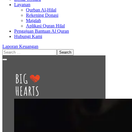
Layanan
Qurban Al-Hilal
Rekening Donasi
Majalah
Aplikasi Quran Hilal
Pengajuan Bantuan Al Quran
Hubungi Kami
Laporan Keuangan