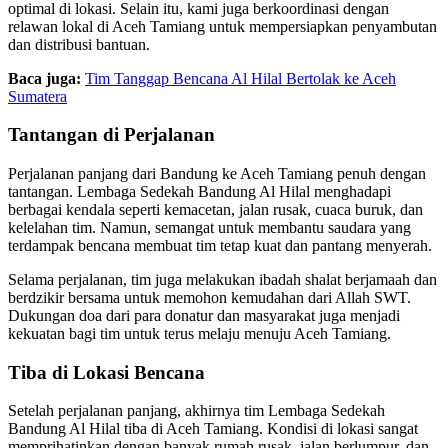
optimal di lokasi. Selain itu, kami juga berkoordinasi dengan
relawan lokal di Aceh Tamiang untuk mempersiapkan penyambutan
dan distribusi bantuan.
Baca juga:
Tim Tanggap Bencana Al Hilal Bertolak ke Aceh
Sumatera
Tantangan di Perjalanan
Perjalanan panjang dari Bandung ke Aceh Tamiang penuh dengan
tantangan. Lembaga Sedekah Bandung Al Hilal menghadapi
berbagai kendala seperti kemacetan, jalan rusak, cuaca buruk, dan
kelelahan tim. Namun, semangat untuk membantu saudara yang
terdampak bencana membuat tim tetap kuat dan pantang menyerah.
Selama perjalanan, tim juga melakukan ibadah shalat berjamaah dan
berdzikir bersama untuk memohon kemudahan dari Allah SWT.
Dukungan doa dari para donatur dan masyarakat juga menjadi
kekuatan bagi tim untuk terus melaju menuju Aceh Tamiang.
Tiba di Lokasi Bencana
Setelah perjalanan panjang, akhirnya tim Lembaga Sedekah
Bandung Al Hilal tiba di Aceh Tamiang. Kondisi di lokasi sangat
memprihatinkan dengan banyak rumah rusak, jalan berlumpur, dan