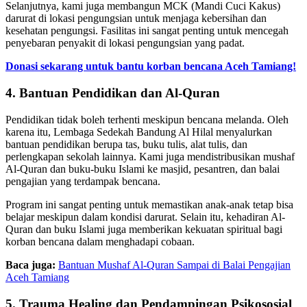
Selanjutnya, kami juga membangun MCK (Mandi Cuci Kakus)
darurat di lokasi pengungsian untuk menjaga kebersihan dan
kesehatan pengungsi. Fasilitas ini sangat penting untuk mencegah
penyebaran penyakit di lokasi pengungsian yang padat.
Donasi sekarang untuk bantu korban bencana Aceh Tamiang!
4. Bantuan Pendidikan dan Al-Quran
Pendidikan tidak boleh terhenti meskipun bencana melanda. Oleh
karena itu, Lembaga Sedekah Bandung Al Hilal menyalurkan
bantuan pendidikan berupa tas, buku tulis, alat tulis, dan
perlengkapan sekolah lainnya. Kami juga mendistribusikan mushaf
Al-Quran dan buku-buku Islami ke masjid, pesantren, dan balai
pengajian yang terdampak bencana.
Program ini sangat penting untuk memastikan anak-anak tetap bisa
belajar meskipun dalam kondisi darurat. Selain itu, kehadiran Al-
Quran dan buku Islami juga memberikan kekuatan spiritual bagi
korban bencana dalam menghadapi cobaan.
Baca juga:
Bantuan Mushaf Al-Quran Sampai di Balai Pengajian
Aceh Tamiang
5. Trauma Healing dan Pendampingan Psikososial