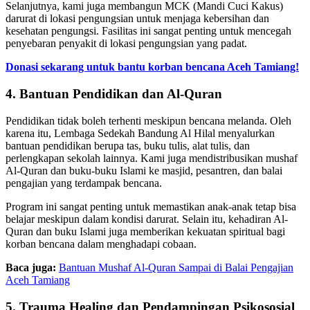
Selanjutnya, kami juga membangun MCK (Mandi Cuci Kakus)
darurat di lokasi pengungsian untuk menjaga kebersihan dan
kesehatan pengungsi. Fasilitas ini sangat penting untuk mencegah
penyebaran penyakit di lokasi pengungsian yang padat.
Donasi sekarang untuk bantu korban bencana Aceh Tamiang!
4. Bantuan Pendidikan dan Al-Quran
Pendidikan tidak boleh terhenti meskipun bencana melanda. Oleh
karena itu, Lembaga Sedekah Bandung Al Hilal menyalurkan
bantuan pendidikan berupa tas, buku tulis, alat tulis, dan
perlengkapan sekolah lainnya. Kami juga mendistribusikan mushaf
Al-Quran dan buku-buku Islami ke masjid, pesantren, dan balai
pengajian yang terdampak bencana.
Program ini sangat penting untuk memastikan anak-anak tetap bisa
belajar meskipun dalam kondisi darurat. Selain itu, kehadiran Al-
Quran dan buku Islami juga memberikan kekuatan spiritual bagi
korban bencana dalam menghadapi cobaan.
Baca juga:
Bantuan Mushaf Al-Quran Sampai di Balai Pengajian
Aceh Tamiang
5. Trauma Healing dan Pendampingan Psikososial