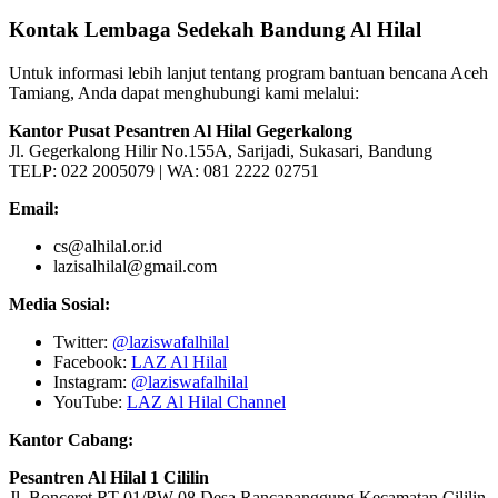
Kontak Lembaga Sedekah Bandung Al Hilal
Untuk informasi lebih lanjut tentang program bantuan bencana Aceh
Tamiang, Anda dapat menghubungi kami melalui:
Kantor Pusat Pesantren Al Hilal Gegerkalong
Jl. Gegerkalong Hilir No.155A, Sarijadi, Sukasari, Bandung
TELP: 022 2005079 | WA: 081 2222 02751
Email:
cs@alhilal.or.id
lazisalhilal@gmail.com
Media Sosial:
Twitter:
@laziswafalhilal
Facebook:
LAZ Al Hilal
Instagram:
@laziswafalhilal
YouTube:
LAZ Al Hilal Channel
Kantor Cabang:
Pesantren Al Hilal 1 Cililin
Jl. Bonceret RT 01/RW 08 Desa Rancapanggung Kecamatan Cililin