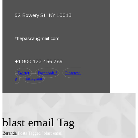
92 Bowery St., NY 10013
thepascal@mail.com
+1 800 123 456 789
Twitter
Facebook-f
Pinterest-
p
Instagram
blast email Tag
Beranda
Posts Tagged "blast email"