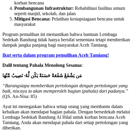
korban bencana
Pembangunan Infrastruktur:
Rehabilitasi fasilitas umum
seperti masjid, sekolah, dan jalan
Mitigasi Bencana:
Pelatihan kesiapsiagaan bencana untuk
masyarakat
Program pemulihan ini memastikan bahwa bantuan Lembaga
Sedekah Bandung tidak hanya bersifat sementara tetapi memberikan
dampak jangka panjang bagi masyarakat Aceh Tamiang.
Ikut serta dalam program pemulihan Aceh Tamiang!
Dalil tentang Pahala Menolong Sesama:
مَن يَشْفَعْ شَفَٰعَةً حَسَنَةً يَكُن لَّهُۥ نَصِيبٌ مِّنْهَا
“Barangsiapa memberikan pertolongan dengan pertolongan yang
baik, niscaya ia akan memperoleh bagian (pahala) dari padanya.”
(QS. An-Nisa: 85)
Ayat ini menegaskan bahwa setiap orang yang membantu dalam
kebaikan akan mendapat bagian pahala. Dengan bersedekah melalui
Lembaga Sedekah Bandung Al Hilal untuk korban bencana Aceh
Tamiang, Anda akan mendapat pahala dari setiap pertolongan yang
diberikan.