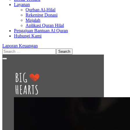
Layanan
Qurban Al-Hilal
Rekening Donasi
Majalah
Aplikasi Quran Hilal
Pengajuan Bantuan Al Quran
Hubungi Kami
Laporan Keuangan