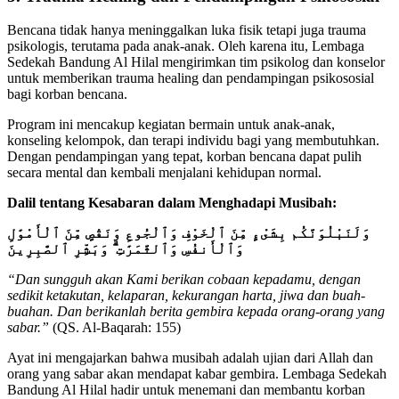
Bencana tidak hanya meninggalkan luka fisik tetapi juga trauma
psikologis, terutama pada anak-anak. Oleh karena itu, Lembaga
Sedekah Bandung Al Hilal mengirimkan tim psikolog dan konselor
untuk memberikan trauma healing dan pendampingan psikososial
bagi korban bencana.
Program ini mencakup kegiatan bermain untuk anak-anak,
konseling kelompok, dan terapi individu bagi yang membutuhkan.
Dengan pendampingan yang tepat, korban bencana dapat pulih
secara mental dan kembali menjalani kehidupan normal.
Dalil tentang Kesabaran dalam Menghadapi Musibah:
وَلَنَبْلُوَنَّكُم بِشَىْءٍ مِّنَ ٱلْخَوْفِ وَٱلْجُوعِ وَنَقْصٍ مِّنَ ٱلْأَمْوَٰلِ
وَٱلْأَنفُسِ وَٱلثَّمَرَٰتِ ۗ وَبَشِّرِ ٱلصَّٰبِرِينَ
“Dan sungguh akan Kami berikan cobaan kepadamu, dengan
sedikit ketakutan, kelaparan, kekurangan harta, jiwa dan buah-
buahan. Dan berikanlah berita gembira kepada orang-orang yang
sabar.”
(QS. Al-Baqarah: 155)
Ayat ini mengajarkan bahwa musibah adalah ujian dari Allah dan
orang yang sabar akan mendapat kabar gembira. Lembaga Sedekah
Bandung Al Hilal hadir untuk menemani dan membantu korban