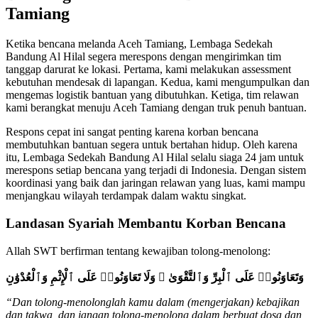
Tamiang
Ketika bencana melanda Aceh Tamiang, Lembaga Sedekah
Bandung Al Hilal segera merespons dengan mengirimkan tim
tanggap darurat ke lokasi. Pertama, kami melakukan assessment
kebutuhan mendesak di lapangan. Kedua, kami mengumpulkan dan
mengemas logistik bantuan yang dibutuhkan. Ketiga, tim relawan
kami berangkat menuju Aceh Tamiang dengan truk penuh bantuan.
Respons cepat ini sangat penting karena korban bencana
membutuhkan bantuan segera untuk bertahan hidup. Oleh karena
itu, Lembaga Sedekah Bandung Al Hilal selalu siaga 24 jam untuk
merespons setiap bencana yang terjadi di Indonesia. Dengan sistem
koordinasi yang baik dan jaringan relawan yang luas, kami mampu
menjangkau wilayah terdampak dalam waktu singkat.
Landasan Syariah Membantu Korban Bencana
Allah SWT berfirman tentang kewajiban tolong-menolong:
وَتَعَاوَنُوا۟ عَلَى ٱلْبِرِّ وَٱلتَّقْوَىٰ ۖ وَلَا تَعَاوَنُوا۟ عَلَى ٱلْإِثْمِ وَٱلْعُدْوَٰنِ
“Dan tolong-menolonglah kamu dalam (mengerjakan) kebajikan
dan takwa, dan jangan tolong-menolong dalam berbuat dosa dan