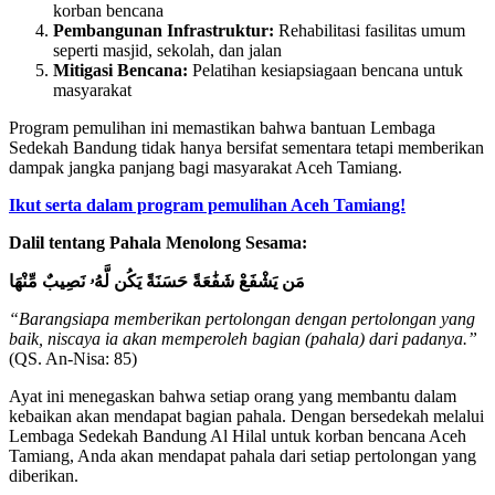
korban bencana
Pembangunan Infrastruktur:
Rehabilitasi fasilitas umum
seperti masjid, sekolah, dan jalan
Mitigasi Bencana:
Pelatihan kesiapsiagaan bencana untuk
masyarakat
Program pemulihan ini memastikan bahwa bantuan Lembaga
Sedekah Bandung tidak hanya bersifat sementara tetapi memberikan
dampak jangka panjang bagi masyarakat Aceh Tamiang.
Ikut serta dalam program pemulihan Aceh Tamiang!
Dalil tentang Pahala Menolong Sesama:
مَن يَشْفَعْ شَفَٰعَةً حَسَنَةً يَكُن لَّهُۥ نَصِيبٌ مِّنْهَا
“Barangsiapa memberikan pertolongan dengan pertolongan yang
baik, niscaya ia akan memperoleh bagian (pahala) dari padanya.”
(QS. An-Nisa: 85)
Ayat ini menegaskan bahwa setiap orang yang membantu dalam
kebaikan akan mendapat bagian pahala. Dengan bersedekah melalui
Lembaga Sedekah Bandung Al Hilal untuk korban bencana Aceh
Tamiang, Anda akan mendapat pahala dari setiap pertolongan yang
diberikan.