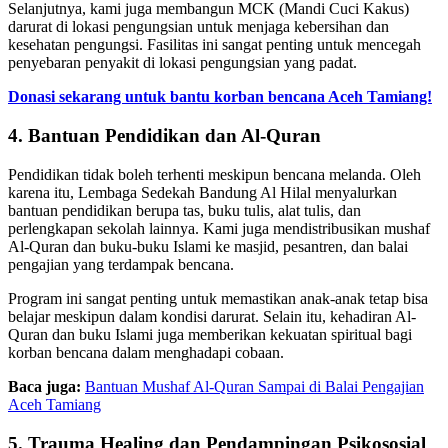
Selanjutnya, kami juga membangun MCK (Mandi Cuci Kakus)
darurat di lokasi pengungsian untuk menjaga kebersihan dan
kesehatan pengungsi. Fasilitas ini sangat penting untuk mencegah
penyebaran penyakit di lokasi pengungsian yang padat.
Donasi sekarang untuk bantu korban bencana Aceh Tamiang!
4. Bantuan Pendidikan dan Al-Quran
Pendidikan tidak boleh terhenti meskipun bencana melanda. Oleh
karena itu, Lembaga Sedekah Bandung Al Hilal menyalurkan
bantuan pendidikan berupa tas, buku tulis, alat tulis, dan
perlengkapan sekolah lainnya. Kami juga mendistribusikan mushaf
Al-Quran dan buku-buku Islami ke masjid, pesantren, dan balai
pengajian yang terdampak bencana.
Program ini sangat penting untuk memastikan anak-anak tetap bisa
belajar meskipun dalam kondisi darurat. Selain itu, kehadiran Al-
Quran dan buku Islami juga memberikan kekuatan spiritual bagi
korban bencana dalam menghadapi cobaan.
Baca juga:
Bantuan Mushaf Al-Quran Sampai di Balai Pengajian
Aceh Tamiang
5. Trauma Healing dan Pendampingan Psikososial