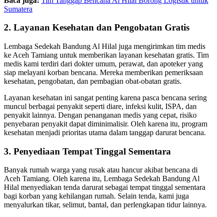
Baca juga:
Tim Tanggap Bencana Al Hilal Borong Logistik untuk
Sumatera
2. Layanan Kesehatan dan Pengobatan Gratis
Lembaga Sedekah Bandung Al Hilal juga mengirimkan tim medis
ke Aceh Tamiang untuk memberikan layanan kesehatan gratis. Tim
medis kami terdiri dari dokter umum, perawat, dan apoteker yang
siap melayani korban bencana. Mereka memberikan pemeriksaan
kesehatan, pengobatan, dan pembagian obat-obatan gratis.
Layanan kesehatan ini sangat penting karena pasca bencana sering
muncul berbagai penyakit seperti diare, infeksi kulit, ISPA, dan
penyakit lainnya. Dengan penanganan medis yang cepat, risiko
penyebaran penyakit dapat diminimalisir. Oleh karena itu, program
kesehatan menjadi prioritas utama dalam tanggap darurat bencana.
3. Penyediaan Tempat Tinggal Sementara
Banyak rumah warga yang rusak atau hancur akibat bencana di
Aceh Tamiang. Oleh karena itu, Lembaga Sedekah Bandung Al
Hilal menyediakan tenda darurat sebagai tempat tinggal sementara
bagi korban yang kehilangan rumah. Selain tenda, kami juga
menyalurkan tikar, selimut, bantal, dan perlengkapan tidur lainnya.