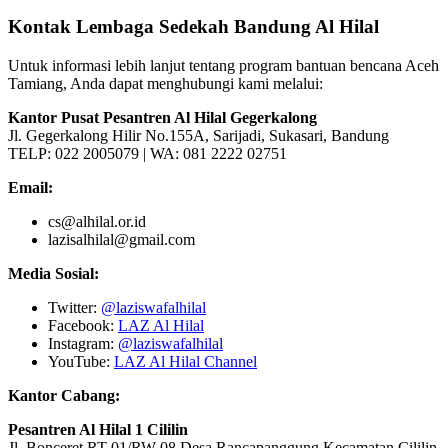
Kontak Lembaga Sedekah Bandung Al Hilal
Untuk informasi lebih lanjut tentang program bantuan bencana Aceh
Tamiang, Anda dapat menghubungi kami melalui:
Kantor Pusat Pesantren Al Hilal Gegerkalong
Jl. Gegerkalong Hilir No.155A, Sarijadi, Sukasari, Bandung
TELP: 022 2005079 | WA: 081 2222 02751
Email:
cs@alhilal.or.id
lazisalhilal@gmail.com
Media Sosial:
Twitter:
@laziswafalhilal
Facebook:
LAZ Al Hilal
Instagram:
@laziswafalhilal
YouTube:
LAZ Al Hilal Channel
Kantor Cabang:
Pesantren Al Hilal 1 Cililin
Jl. Bonceret RT 01/RW 08 Desa Rancapanggung Kecamatan Cililin