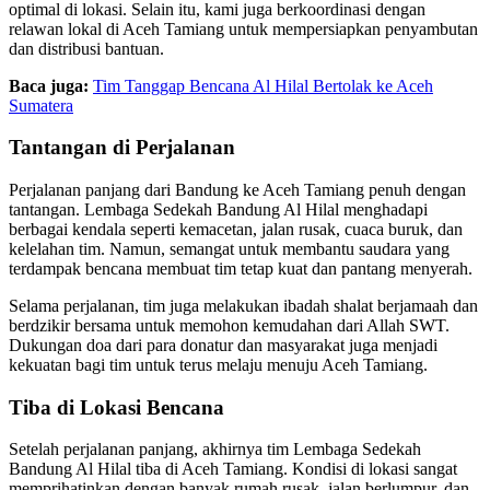
optimal di lokasi. Selain itu, kami juga berkoordinasi dengan
relawan lokal di Aceh Tamiang untuk mempersiapkan penyambutan
dan distribusi bantuan.
Baca juga:
Tim Tanggap Bencana Al Hilal Bertolak ke Aceh
Sumatera
Tantangan di Perjalanan
Perjalanan panjang dari Bandung ke Aceh Tamiang penuh dengan
tantangan. Lembaga Sedekah Bandung Al Hilal menghadapi
berbagai kendala seperti kemacetan, jalan rusak, cuaca buruk, dan
kelelahan tim. Namun, semangat untuk membantu saudara yang
terdampak bencana membuat tim tetap kuat dan pantang menyerah.
Selama perjalanan, tim juga melakukan ibadah shalat berjamaah dan
berdzikir bersama untuk memohon kemudahan dari Allah SWT.
Dukungan doa dari para donatur dan masyarakat juga menjadi
kekuatan bagi tim untuk terus melaju menuju Aceh Tamiang.
Tiba di Lokasi Bencana
Setelah perjalanan panjang, akhirnya tim Lembaga Sedekah
Bandung Al Hilal tiba di Aceh Tamiang. Kondisi di lokasi sangat
memprihatinkan dengan banyak rumah rusak, jalan berlumpur, dan