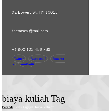
92 Bowery St., NY 10013
thepascal@mail.com
+1 800 123 456 789
Twitter
Facebook-f
Pinterest-
p
Instagram
biaya kuliah Tag
Beranda
Posts Tagged "biaya kuliah"