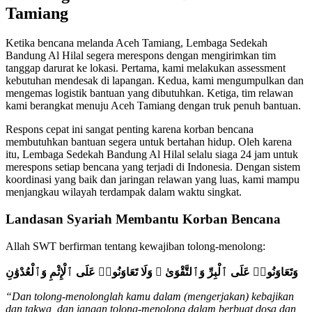
Tamiang
Ketika bencana melanda Aceh Tamiang, Lembaga Sedekah
Bandung Al Hilal segera merespons dengan mengirimkan tim
tanggap darurat ke lokasi. Pertama, kami melakukan assessment
kebutuhan mendesak di lapangan. Kedua, kami mengumpulkan dan
mengemas logistik bantuan yang dibutuhkan. Ketiga, tim relawan
kami berangkat menuju Aceh Tamiang dengan truk penuh bantuan.
Respons cepat ini sangat penting karena korban bencana
membutuhkan bantuan segera untuk bertahan hidup. Oleh karena
itu, Lembaga Sedekah Bandung Al Hilal selalu siaga 24 jam untuk
merespons setiap bencana yang terjadi di Indonesia. Dengan sistem
koordinasi yang baik dan jaringan relawan yang luas, kami mampu
menjangkau wilayah terdampak dalam waktu singkat.
Landasan Syariah Membantu Korban Bencana
Allah SWT berfirman tentang kewajiban tolong-menolong:
وَتَعَاوَنُوا۟ عَلَى ٱلْبِرِّ وَٱلتَّقْوَىٰ ۖ وَلَا تَعَاوَنُوا۟ عَلَى ٱلْإِثْمِ وَٱلْعُدْوَٰنِ
“Dan tolong-menolonglah kamu dalam (mengerjakan) kebajikan
dan takwa, dan jangan tolong-menolong dalam berbuat dosa dan