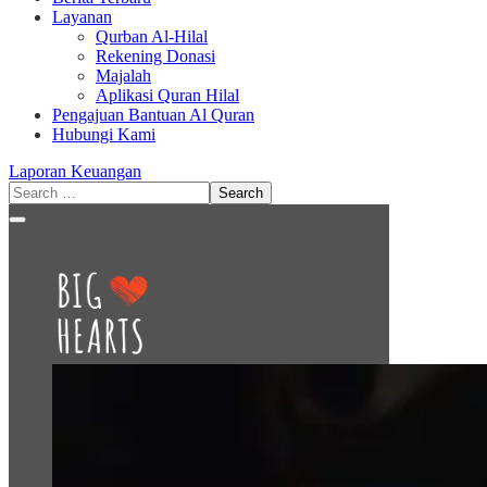
Layanan
Qurban Al-Hilal
Rekening Donasi
Majalah
Aplikasi Quran Hilal
Pengajuan Bantuan Al Quran
Hubungi Kami
Laporan Keuangan