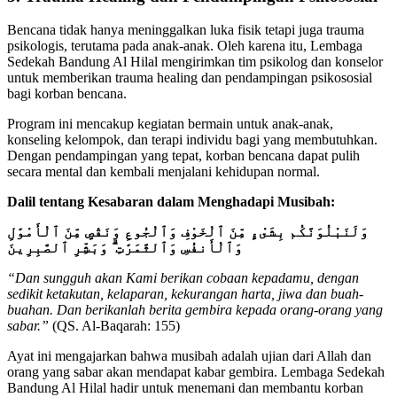
Bencana tidak hanya meninggalkan luka fisik tetapi juga trauma
psikologis, terutama pada anak-anak. Oleh karena itu, Lembaga
Sedekah Bandung Al Hilal mengirimkan tim psikolog dan konselor
untuk memberikan trauma healing dan pendampingan psikososial
bagi korban bencana.
Program ini mencakup kegiatan bermain untuk anak-anak,
konseling kelompok, dan terapi individu bagi yang membutuhkan.
Dengan pendampingan yang tepat, korban bencana dapat pulih
secara mental dan kembali menjalani kehidupan normal.
Dalil tentang Kesabaran dalam Menghadapi Musibah:
وَلَنَبْلُوَنَّكُم بِشَىْءٍ مِّنَ ٱلْخَوْفِ وَٱلْجُوعِ وَنَقْصٍ مِّنَ ٱلْأَمْوَٰلِ
وَٱلْأَنفُسِ وَٱلثَّمَرَٰتِ ۗ وَبَشِّرِ ٱلصَّٰبِرِينَ
“Dan sungguh akan Kami berikan cobaan kepadamu, dengan
sedikit ketakutan, kelaparan, kekurangan harta, jiwa dan buah-
buahan. Dan berikanlah berita gembira kepada orang-orang yang
sabar.”
(QS. Al-Baqarah: 155)
Ayat ini mengajarkan bahwa musibah adalah ujian dari Allah dan
orang yang sabar akan mendapat kabar gembira. Lembaga Sedekah
Bandung Al Hilal hadir untuk menemani dan membantu korban