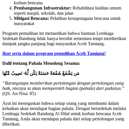
korban bencana
Pembangunan Infrastruktur:
Rehabilitasi fasilitas umum
seperti masjid, sekolah, dan jalan
Mitigasi Bencana:
Pelatihan kesiapsiagaan bencana untuk
masyarakat
Program pemulihan ini memastikan bahwa bantuan Lembaga
Sedekah Bandung tidak hanya bersifat sementara tetapi memberikan
dampak jangka panjang bagi masyarakat Aceh Tamiang.
Ikut serta dalam program pemulihan Aceh Tamiang!
Dalil tentang Pahala Menolong Sesama:
مَن يَشْفَعْ شَفَٰعَةً حَسَنَةً يَكُن لَّهُۥ نَصِيبٌ مِّنْهَا
“Barangsiapa memberikan pertolongan dengan pertolongan yang
baik, niscaya ia akan memperoleh bagian (pahala) dari padanya.”
(QS. An-Nisa: 85)
Ayat ini menegaskan bahwa setiap orang yang membantu dalam
kebaikan akan mendapat bagian pahala. Dengan bersedekah melalui
Lembaga Sedekah Bandung Al Hilal untuk korban bencana Aceh
Tamiang, Anda akan mendapat pahala dari setiap pertolongan yang
diberikan.