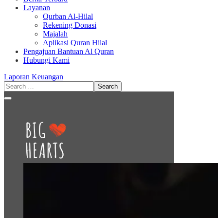
Layanan
Qurban Al-Hilal
Rekening Donasi
Majalah
Aplikasi Quran Hilal
Pengajuan Bantuan Al Quran
Hubungi Kami
Laporan Keuangan