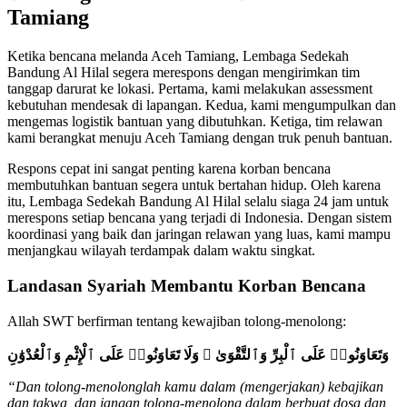
Tamiang
Ketika bencana melanda Aceh Tamiang, Lembaga Sedekah
Bandung Al Hilal segera merespons dengan mengirimkan tim
tanggap darurat ke lokasi. Pertama, kami melakukan assessment
kebutuhan mendesak di lapangan. Kedua, kami mengumpulkan dan
mengemas logistik bantuan yang dibutuhkan. Ketiga, tim relawan
kami berangkat menuju Aceh Tamiang dengan truk penuh bantuan.
Respons cepat ini sangat penting karena korban bencana
membutuhkan bantuan segera untuk bertahan hidup. Oleh karena
itu, Lembaga Sedekah Bandung Al Hilal selalu siaga 24 jam untuk
merespons setiap bencana yang terjadi di Indonesia. Dengan sistem
koordinasi yang baik dan jaringan relawan yang luas, kami mampu
menjangkau wilayah terdampak dalam waktu singkat.
Landasan Syariah Membantu Korban Bencana
Allah SWT berfirman tentang kewajiban tolong-menolong:
وَتَعَاوَنُوا۟ عَلَى ٱلْبِرِّ وَٱلتَّقْوَىٰ ۖ وَلَا تَعَاوَنُوا۟ عَلَى ٱلْإِثْمِ وَٱلْعُدْوَٰنِ
“Dan tolong-menolonglah kamu dalam (mengerjakan) kebajikan
dan takwa, dan jangan tolong-menolong dalam berbuat dosa dan