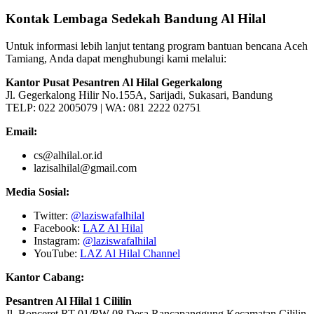
Kontak Lembaga Sedekah Bandung Al Hilal
Untuk informasi lebih lanjut tentang program bantuan bencana Aceh
Tamiang, Anda dapat menghubungi kami melalui:
Kantor Pusat Pesantren Al Hilal Gegerkalong
Jl. Gegerkalong Hilir No.155A, Sarijadi, Sukasari, Bandung
TELP: 022 2005079 | WA: 081 2222 02751
Email:
cs@alhilal.or.id
lazisalhilal@gmail.com
Media Sosial:
Twitter:
@laziswafalhilal
Facebook:
LAZ Al Hilal
Instagram:
@laziswafalhilal
YouTube:
LAZ Al Hilal Channel
Kantor Cabang:
Pesantren Al Hilal 1 Cililin
Jl. Bonceret RT 01/RW 08 Desa Rancapanggung Kecamatan Cililin