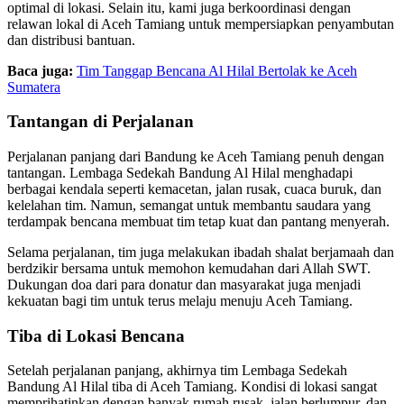
optimal di lokasi. Selain itu, kami juga berkoordinasi dengan
relawan lokal di Aceh Tamiang untuk mempersiapkan penyambutan
dan distribusi bantuan.
Baca juga:
Tim Tanggap Bencana Al Hilal Bertolak ke Aceh
Sumatera
Tantangan di Perjalanan
Perjalanan panjang dari Bandung ke Aceh Tamiang penuh dengan
tantangan. Lembaga Sedekah Bandung Al Hilal menghadapi
berbagai kendala seperti kemacetan, jalan rusak, cuaca buruk, dan
kelelahan tim. Namun, semangat untuk membantu saudara yang
terdampak bencana membuat tim tetap kuat dan pantang menyerah.
Selama perjalanan, tim juga melakukan ibadah shalat berjamaah dan
berdzikir bersama untuk memohon kemudahan dari Allah SWT.
Dukungan doa dari para donatur dan masyarakat juga menjadi
kekuatan bagi tim untuk terus melaju menuju Aceh Tamiang.
Tiba di Lokasi Bencana
Setelah perjalanan panjang, akhirnya tim Lembaga Sedekah
Bandung Al Hilal tiba di Aceh Tamiang. Kondisi di lokasi sangat
memprihatinkan dengan banyak rumah rusak, jalan berlumpur, dan