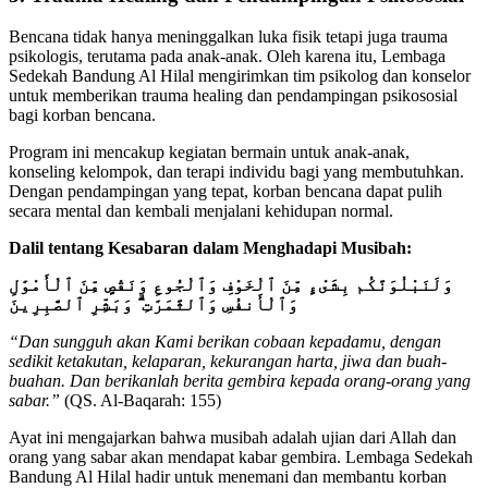
Bencana tidak hanya meninggalkan luka fisik tetapi juga trauma
psikologis, terutama pada anak-anak. Oleh karena itu, Lembaga
Sedekah Bandung Al Hilal mengirimkan tim psikolog dan konselor
untuk memberikan trauma healing dan pendampingan psikososial
bagi korban bencana.
Program ini mencakup kegiatan bermain untuk anak-anak,
konseling kelompok, dan terapi individu bagi yang membutuhkan.
Dengan pendampingan yang tepat, korban bencana dapat pulih
secara mental dan kembali menjalani kehidupan normal.
Dalil tentang Kesabaran dalam Menghadapi Musibah:
وَلَنَبْلُوَنَّكُم بِشَىْءٍ مِّنَ ٱلْخَوْفِ وَٱلْجُوعِ وَنَقْصٍ مِّنَ ٱلْأَمْوَٰلِ
وَٱلْأَنفُسِ وَٱلثَّمَرَٰتِ ۗ وَبَشِّرِ ٱلصَّٰبِرِينَ
“Dan sungguh akan Kami berikan cobaan kepadamu, dengan
sedikit ketakutan, kelaparan, kekurangan harta, jiwa dan buah-
buahan. Dan berikanlah berita gembira kepada orang-orang yang
sabar.”
(QS. Al-Baqarah: 155)
Ayat ini mengajarkan bahwa musibah adalah ujian dari Allah dan
orang yang sabar akan mendapat kabar gembira. Lembaga Sedekah
Bandung Al Hilal hadir untuk menemani dan membantu korban