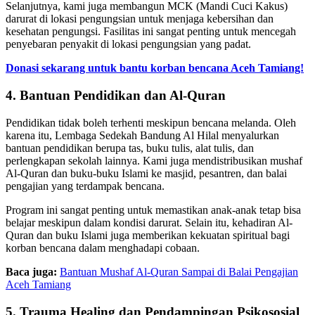
Selanjutnya, kami juga membangun MCK (Mandi Cuci Kakus)
darurat di lokasi pengungsian untuk menjaga kebersihan dan
kesehatan pengungsi. Fasilitas ini sangat penting untuk mencegah
penyebaran penyakit di lokasi pengungsian yang padat.
Donasi sekarang untuk bantu korban bencana Aceh Tamiang!
4. Bantuan Pendidikan dan Al-Quran
Pendidikan tidak boleh terhenti meskipun bencana melanda. Oleh
karena itu, Lembaga Sedekah Bandung Al Hilal menyalurkan
bantuan pendidikan berupa tas, buku tulis, alat tulis, dan
perlengkapan sekolah lainnya. Kami juga mendistribusikan mushaf
Al-Quran dan buku-buku Islami ke masjid, pesantren, dan balai
pengajian yang terdampak bencana.
Program ini sangat penting untuk memastikan anak-anak tetap bisa
belajar meskipun dalam kondisi darurat. Selain itu, kehadiran Al-
Quran dan buku Islami juga memberikan kekuatan spiritual bagi
korban bencana dalam menghadapi cobaan.
Baca juga:
Bantuan Mushaf Al-Quran Sampai di Balai Pengajian
Aceh Tamiang
5. Trauma Healing dan Pendampingan Psikososial