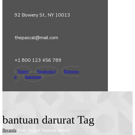
92 Bowery St., NY 10013
thepascal@mail.com
+1 800 123 456 789
Twitter
Facebook-f
Pinterest-
p
Instagram
bantuan darurat Tag
Beranda
Posts Tagged "bantuan darurat"