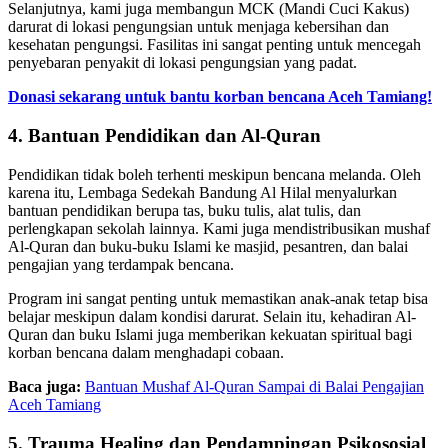
Selanjutnya, kami juga membangun MCK (Mandi Cuci Kakus)
darurat di lokasi pengungsian untuk menjaga kebersihan dan
kesehatan pengungsi. Fasilitas ini sangat penting untuk mencegah
penyebaran penyakit di lokasi pengungsian yang padat.
Donasi sekarang untuk bantu korban bencana Aceh Tamiang!
4. Bantuan Pendidikan dan Al-Quran
Pendidikan tidak boleh terhenti meskipun bencana melanda. Oleh
karena itu, Lembaga Sedekah Bandung Al Hilal menyalurkan
bantuan pendidikan berupa tas, buku tulis, alat tulis, dan
perlengkapan sekolah lainnya. Kami juga mendistribusikan mushaf
Al-Quran dan buku-buku Islami ke masjid, pesantren, dan balai
pengajian yang terdampak bencana.
Program ini sangat penting untuk memastikan anak-anak tetap bisa
belajar meskipun dalam kondisi darurat. Selain itu, kehadiran Al-
Quran dan buku Islami juga memberikan kekuatan spiritual bagi
korban bencana dalam menghadapi cobaan.
Baca juga:
Bantuan Mushaf Al-Quran Sampai di Balai Pengajian
Aceh Tamiang
5. Trauma Healing dan Pendampingan Psikososial