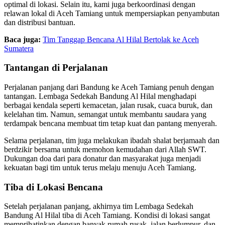
optimal di lokasi. Selain itu, kami juga berkoordinasi dengan
relawan lokal di Aceh Tamiang untuk mempersiapkan penyambutan
dan distribusi bantuan.
Baca juga:
Tim Tanggap Bencana Al Hilal Bertolak ke Aceh
Sumatera
Tantangan di Perjalanan
Perjalanan panjang dari Bandung ke Aceh Tamiang penuh dengan
tantangan. Lembaga Sedekah Bandung Al Hilal menghadapi
berbagai kendala seperti kemacetan, jalan rusak, cuaca buruk, dan
kelelahan tim. Namun, semangat untuk membantu saudara yang
terdampak bencana membuat tim tetap kuat dan pantang menyerah.
Selama perjalanan, tim juga melakukan ibadah shalat berjamaah dan
berdzikir bersama untuk memohon kemudahan dari Allah SWT.
Dukungan doa dari para donatur dan masyarakat juga menjadi
kekuatan bagi tim untuk terus melaju menuju Aceh Tamiang.
Tiba di Lokasi Bencana
Setelah perjalanan panjang, akhirnya tim Lembaga Sedekah
Bandung Al Hilal tiba di Aceh Tamiang. Kondisi di lokasi sangat
memprihatinkan dengan banyak rumah rusak, jalan berlumpur, dan