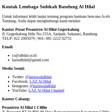
Kontak Lembaga Sedekah Bandung Al Hilal
Untuk informasi lebih lanjut tentang program bantuan bencana Aceh
Tamiang, Anda dapat menghubungi kami melalui:
Kantor Pusat Pesantren Al Hilal Gegerkalong
Jl. Gegerkalong Hilir No.155A, Sarijadi, Sukasari, Bandung
TELP: 022 2005079 | WA: 081 2222 02751
Email:
cs@alhilal.or.id
lazisalhilal@gmail.com
Media Sosial:
Twitter:
@laziswafalhilal
Facebook:
LAZ Al Hilal
Instagram:
@laziswafalhilal
YouTube:
LAZ Al Hilal Channel
Kantor Cabang:
Pesantren Al Hilal 1 Cililin
Jl. Bonceret RT 01/RW 08 Desa Rancapanggung Kecamatan Cililin