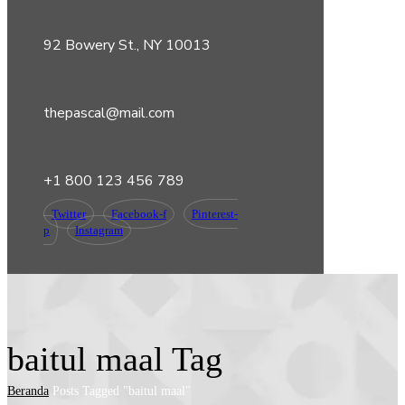
92 Bowery St., NY 10013
thepascal@mail.com
+1 800 123 456 789
Twitter
Facebook-f
Pinterest-
p
Instagram
baitul maal Tag
Beranda
Posts Tagged "baitul maal"