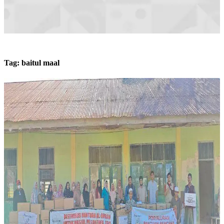
Tag:
baitul maal