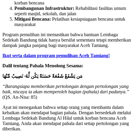
korban bencana
Pembangunan Infrastruktur:
Rehabilitasi fasilitas umum
seperti masjid, sekolah, dan jalan
Mitigasi Bencana:
Pelatihan kesiapsiagaan bencana untuk
masyarakat
Program pemulihan ini memastikan bahwa bantuan Lembaga
Sedekah Bandung tidak hanya bersifat sementara tetapi memberikan
dampak jangka panjang bagi masyarakat Aceh Tamiang.
Ikut serta dalam program pemulihan Aceh Tamiang!
Dalil tentang Pahala Menolong Sesama:
مَن يَشْفَعْ شَفَٰعَةً حَسَنَةً يَكُن لَّهُۥ نَصِيبٌ مِّنْهَا
“Barangsiapa memberikan pertolongan dengan pertolongan yang
baik, niscaya ia akan memperoleh bagian (pahala) dari padanya.”
(QS. An-Nisa: 85)
Ayat ini menegaskan bahwa setiap orang yang membantu dalam
kebaikan akan mendapat bagian pahala. Dengan bersedekah melalui
Lembaga Sedekah Bandung Al Hilal untuk korban bencana Aceh
Tamiang, Anda akan mendapat pahala dari setiap pertolongan yang
diberikan.