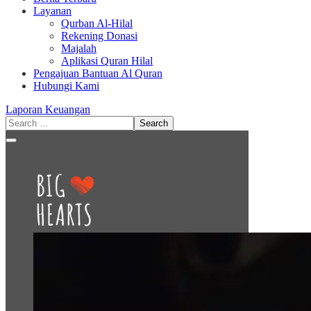
Layanan
Qurban Al-Hilal
Rekening Donasi
Majalah
Aplikasi Quran Hilal
Pengajuan Bantuan Al Quran
Hubungi Kami
Laporan Keuangan