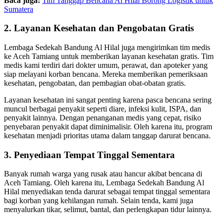
Baca juga:
Tim Tanggap Bencana Al Hilal Borong Logistik untuk
Sumatera
2. Layanan Kesehatan dan Pengobatan Gratis
Lembaga Sedekah Bandung Al Hilal juga mengirimkan tim medis
ke Aceh Tamiang untuk memberikan layanan kesehatan gratis. Tim
medis kami terdiri dari dokter umum, perawat, dan apoteker yang
siap melayani korban bencana. Mereka memberikan pemeriksaan
kesehatan, pengobatan, dan pembagian obat-obatan gratis.
Layanan kesehatan ini sangat penting karena pasca bencana sering
muncul berbagai penyakit seperti diare, infeksi kulit, ISPA, dan
penyakit lainnya. Dengan penanganan medis yang cepat, risiko
penyebaran penyakit dapat diminimalisir. Oleh karena itu, program
kesehatan menjadi prioritas utama dalam tanggap darurat bencana.
3. Penyediaan Tempat Tinggal Sementara
Banyak rumah warga yang rusak atau hancur akibat bencana di
Aceh Tamiang. Oleh karena itu, Lembaga Sedekah Bandung Al
Hilal menyediakan tenda darurat sebagai tempat tinggal sementara
bagi korban yang kehilangan rumah. Selain tenda, kami juga
menyalurkan tikar, selimut, bantal, dan perlengkapan tidur lainnya.