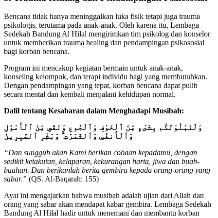
Bencana tidak hanya meninggalkan luka fisik tetapi juga trauma
psikologis, terutama pada anak-anak. Oleh karena itu, Lembaga
Sedekah Bandung Al Hilal mengirimkan tim psikolog dan konselor
untuk memberikan trauma healing dan pendampingan psikososial
bagi korban bencana.
Program ini mencakup kegiatan bermain untuk anak-anak,
konseling kelompok, dan terapi individu bagi yang membutuhkan.
Dengan pendampingan yang tepat, korban bencana dapat pulih
secara mental dan kembali menjalani kehidupan normal.
Dalil tentang Kesabaran dalam Menghadapi Musibah:
وَلَنَبْلُوَنَّكُم بِشَىْءٍ مِّنَ ٱلْخَوْفِ وَٱلْجُوعِ وَنَقْصٍ مِّنَ ٱلْأَمْوَٰلِ
وَٱلْأَنفُسِ وَٱلثَّمَرَٰتِ ۗ وَبَشِّرِ ٱلصَّٰبِرِينَ
“Dan sungguh akan Kami berikan cobaan kepadamu, dengan
sedikit ketakutan, kelaparan, kekurangan harta, jiwa dan buah-
buahan. Dan berikanlah berita gembira kepada orang-orang yang
sabar.”
(QS. Al-Baqarah: 155)
Ayat ini mengajarkan bahwa musibah adalah ujian dari Allah dan
orang yang sabar akan mendapat kabar gembira. Lembaga Sedekah
Bandung Al Hilal hadir untuk menemani dan membantu korban