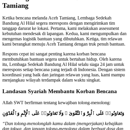
Tamiang
Ketika bencana melanda Aceh Tamiang, Lembaga Sedekah
Bandung Al Hilal segera merespons dengan mengirimkan tim
tanggap darurat ke lokasi. Pertama, kami melakukan assessment
kebutuhan mendesak di lapangan. Kedua, kami mengumpulkan dan
mengemas logistik bantuan yang dibutuhkan. Ketiga, tim relawan
kami berangkat menuju Aceh Tamiang dengan truk penuh bantuan.
Respons cepat ini sangat penting karena korban bencana
membutuhkan bantuan segera untuk bertahan hidup. Oleh karena
itu, Lembaga Sedekah Bandung Al Hilal selalu siaga 24 jam untuk
merespons setiap bencana yang terjadi di Indonesia. Dengan sistem
koordinasi yang baik dan jaringan relawan yang luas, kami mampu
menjangkau wilayah terdampak dalam waktu singkat.
Landasan Syariah Membantu Korban Bencana
Allah SWT berfirman tentang kewajiban tolong-menolong:
وَتَعَاوَنُوا۟ عَلَى ٱلْبِرِّ وَٱلتَّقْوَىٰ ۖ وَلَا تَعَاوَنُوا۟ عَلَى ٱلْإِثْمِ وَٱلْعُدْوَٰنِ
“Dan tolong-menolonglah kamu dalam (mengerjakan) kebajikan
dan takwa, dan jangan tolong-menolong dalam berbuat dosa dan