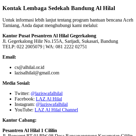
Kontak Lembaga Sedekah Bandung Al Hilal
Untuk informasi lebih lanjut tentang program bantuan bencana Aceh
Tamiang, Anda dapat menghubungi kami melalui:
Kantor Pusat Pesantren Al Hilal Gegerkalong
Jl. Gegerkalong Hilir No.155A, Sarijadi, Sukasari, Bandung
TELP: 022 2005079 | WA: 081 2222 02751
Email:
cs@alhilal.or.id
lazisalhilal@gmail.com
Media Sosial:
Twitter:
@laziswafalhilal
Facebook:
LAZ Al Hilal
Instagram:
@laziswafalhilal
YouTube:
LAZ Al Hilal Channel
Kantor Cabang:
Pesantren Al Hilal 1 Cililin
Jl. Bonceret RT 01/RW 08 Desa Rancapanggung Kecamatan Cililin