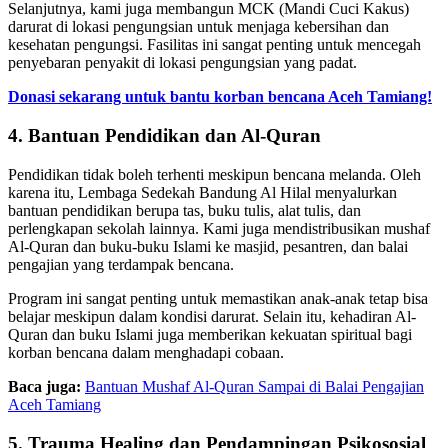
Selanjutnya, kami juga membangun MCK (Mandi Cuci Kakus)
darurat di lokasi pengungsian untuk menjaga kebersihan dan
kesehatan pengungsi. Fasilitas ini sangat penting untuk mencegah
penyebaran penyakit di lokasi pengungsian yang padat.
Donasi sekarang untuk bantu korban bencana Aceh Tamiang!
4. Bantuan Pendidikan dan Al-Quran
Pendidikan tidak boleh terhenti meskipun bencana melanda. Oleh
karena itu, Lembaga Sedekah Bandung Al Hilal menyalurkan
bantuan pendidikan berupa tas, buku tulis, alat tulis, dan
perlengkapan sekolah lainnya. Kami juga mendistribusikan mushaf
Al-Quran dan buku-buku Islami ke masjid, pesantren, dan balai
pengajian yang terdampak bencana.
Program ini sangat penting untuk memastikan anak-anak tetap bisa
belajar meskipun dalam kondisi darurat. Selain itu, kehadiran Al-
Quran dan buku Islami juga memberikan kekuatan spiritual bagi
korban bencana dalam menghadapi cobaan.
Baca juga:
Bantuan Mushaf Al-Quran Sampai di Balai Pengajian
Aceh Tamiang
5. Trauma Healing dan Pendampingan Psikososial