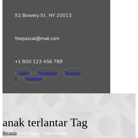
92 Bowery St., NY 10013
thepascal@mail.com
+1 800 123 456 789
Twitter
Facebook-f
Pinterest-
p
Instagram
anak terlantar Tag
Beranda
Posts Tagged "anak terlantar"