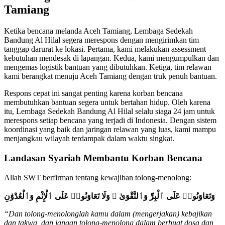
Tamiang
Ketika bencana melanda Aceh Tamiang, Lembaga Sedekah
Bandung Al Hilal segera merespons dengan mengirimkan tim
tanggap darurat ke lokasi. Pertama, kami melakukan assessment
kebutuhan mendesak di lapangan. Kedua, kami mengumpulkan dan
mengemas logistik bantuan yang dibutuhkan. Ketiga, tim relawan
kami berangkat menuju Aceh Tamiang dengan truk penuh bantuan.
Respons cepat ini sangat penting karena korban bencana
membutuhkan bantuan segera untuk bertahan hidup. Oleh karena
itu, Lembaga Sedekah Bandung Al Hilal selalu siaga 24 jam untuk
merespons setiap bencana yang terjadi di Indonesia. Dengan sistem
koordinasi yang baik dan jaringan relawan yang luas, kami mampu
menjangkau wilayah terdampak dalam waktu singkat.
Landasan Syariah Membantu Korban Bencana
Allah SWT berfirman tentang kewajiban tolong-menolong:
وَتَعَاوَنُوا۟ عَلَى ٱلْبِرِّ وَٱلتَّقْوَىٰ ۖ وَلَا تَعَاوَنُوا۟ عَلَى ٱلْإِثْمِ وَٱلْعُدْوَٰنِ
“Dan tolong-menolonglah kamu dalam (mengerjakan) kebajikan
dan takwa, dan jangan tolong-menolong dalam berbuat dosa dan