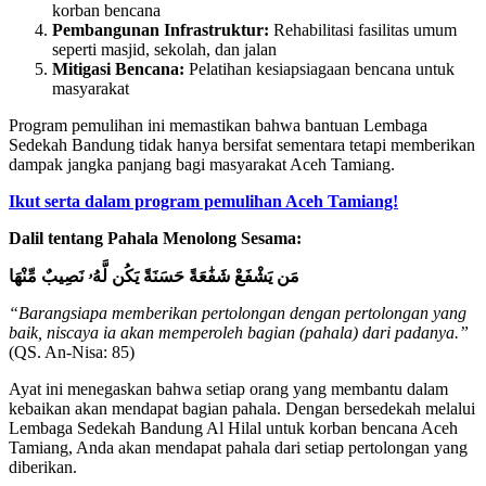
korban bencana
Pembangunan Infrastruktur:
Rehabilitasi fasilitas umum
seperti masjid, sekolah, dan jalan
Mitigasi Bencana:
Pelatihan kesiapsiagaan bencana untuk
masyarakat
Program pemulihan ini memastikan bahwa bantuan Lembaga
Sedekah Bandung tidak hanya bersifat sementara tetapi memberikan
dampak jangka panjang bagi masyarakat Aceh Tamiang.
Ikut serta dalam program pemulihan Aceh Tamiang!
Dalil tentang Pahala Menolong Sesama:
مَن يَشْفَعْ شَفَٰعَةً حَسَنَةً يَكُن لَّهُۥ نَصِيبٌ مِّنْهَا
“Barangsiapa memberikan pertolongan dengan pertolongan yang
baik, niscaya ia akan memperoleh bagian (pahala) dari padanya.”
(QS. An-Nisa: 85)
Ayat ini menegaskan bahwa setiap orang yang membantu dalam
kebaikan akan mendapat bagian pahala. Dengan bersedekah melalui
Lembaga Sedekah Bandung Al Hilal untuk korban bencana Aceh
Tamiang, Anda akan mendapat pahala dari setiap pertolongan yang
diberikan.