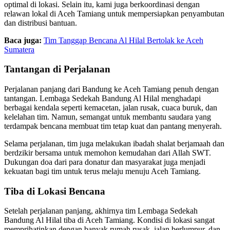
optimal di lokasi. Selain itu, kami juga berkoordinasi dengan
relawan lokal di Aceh Tamiang untuk mempersiapkan penyambutan
dan distribusi bantuan.
Baca juga:
Tim Tanggap Bencana Al Hilal Bertolak ke Aceh
Sumatera
Tantangan di Perjalanan
Perjalanan panjang dari Bandung ke Aceh Tamiang penuh dengan
tantangan. Lembaga Sedekah Bandung Al Hilal menghadapi
berbagai kendala seperti kemacetan, jalan rusak, cuaca buruk, dan
kelelahan tim. Namun, semangat untuk membantu saudara yang
terdampak bencana membuat tim tetap kuat dan pantang menyerah.
Selama perjalanan, tim juga melakukan ibadah shalat berjamaah dan
berdzikir bersama untuk memohon kemudahan dari Allah SWT.
Dukungan doa dari para donatur dan masyarakat juga menjadi
kekuatan bagi tim untuk terus melaju menuju Aceh Tamiang.
Tiba di Lokasi Bencana
Setelah perjalanan panjang, akhirnya tim Lembaga Sedekah
Bandung Al Hilal tiba di Aceh Tamiang. Kondisi di lokasi sangat
memprihatinkan dengan banyak rumah rusak, jalan berlumpur, dan