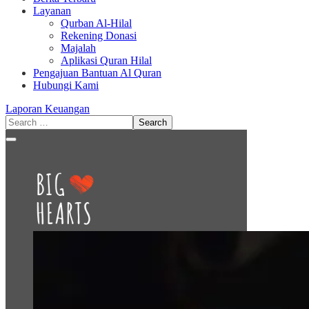
Layanan
Qurban Al-Hilal
Rekening Donasi
Majalah
Aplikasi Quran Hilal
Pengajuan Bantuan Al Quran
Hubungi Kami
Laporan Keuangan