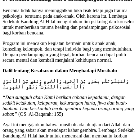
Bencana tidak hanya meninggalkan luka fisik tetapi juga trauma
psikologis, terutama pada anak-anak. Oleh karena itu, Lembaga
Sedekah Bandung Al Hilal mengirimkan tim psikolog dan konselor
untuk memberikan trauma healing dan pendampingan psikososial
bagi korban bencana.
Program ini mencakup kegiatan bermain untuk anak-anak,
konseling kelompok, dan terapi individu bagi yang membutuhkan.
Dengan pendampingan yang tepat, korban bencana dapat pulih
secara mental dan kembali menjalani kehidupan normal.
Dalil tentang Kesabaran dalam Menghadapi Musibah:
وَلَنَبْلُوَنَّكُم بِشَىْءٍ مِّنَ ٱلْخَوْفِ وَٱلْجُوعِ وَنَقْصٍ مِّنَ ٱلْأَمْوَٰلِ
وَٱلْأَنفُسِ وَٱلثَّمَرَٰتِ ۗ وَبَشِّرِ ٱلصَّٰبِرِينَ
“Dan sungguh akan Kami berikan cobaan kepadamu, dengan
sedikit ketakutan, kelaparan, kekurangan harta, jiwa dan buah-
buahan. Dan berikanlah berita gembira kepada orang-orang yang
sabar.”
(QS. Al-Baqarah: 155)
Ayat ini mengajarkan bahwa musibah adalah ujian dari Allah dan
orang yang sabar akan mendapat kabar gembira. Lembaga Sedekah
Bandung Al Hilal hadir untuk menemani dan membantu korban