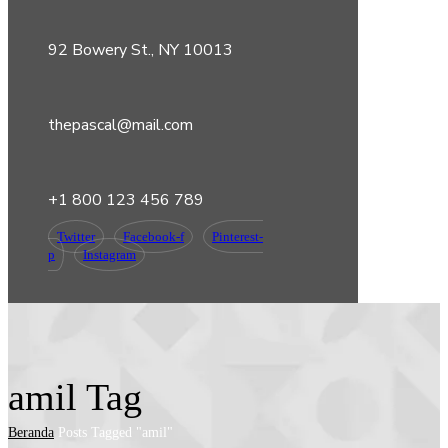
92 Bowery St., NY 10013
thepascal@mail.com
+1 800 123 456 789
Twitter
Facebook-f
Pinterest-
p
Instagram
amil Tag
Beranda
Posts Tagged "amil"