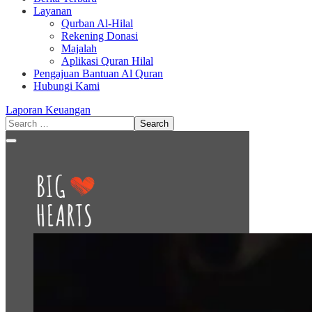
Layanan
Qurban Al-Hilal
Rekening Donasi
Majalah
Aplikasi Quran Hilal
Pengajuan Bantuan Al Quran
Hubungi Kami
Laporan Keuangan