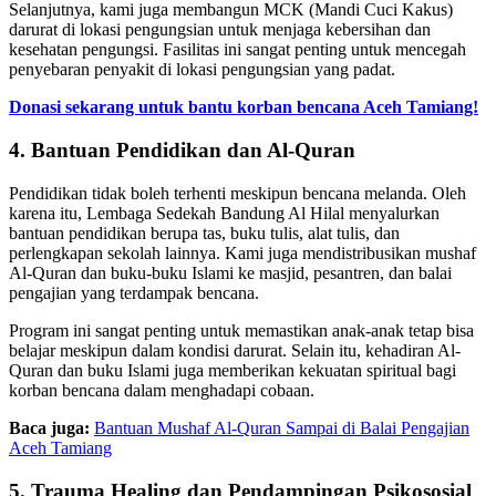
Selanjutnya, kami juga membangun MCK (Mandi Cuci Kakus)
darurat di lokasi pengungsian untuk menjaga kebersihan dan
kesehatan pengungsi. Fasilitas ini sangat penting untuk mencegah
penyebaran penyakit di lokasi pengungsian yang padat.
Donasi sekarang untuk bantu korban bencana Aceh Tamiang!
4. Bantuan Pendidikan dan Al-Quran
Pendidikan tidak boleh terhenti meskipun bencana melanda. Oleh
karena itu, Lembaga Sedekah Bandung Al Hilal menyalurkan
bantuan pendidikan berupa tas, buku tulis, alat tulis, dan
perlengkapan sekolah lainnya. Kami juga mendistribusikan mushaf
Al-Quran dan buku-buku Islami ke masjid, pesantren, dan balai
pengajian yang terdampak bencana.
Program ini sangat penting untuk memastikan anak-anak tetap bisa
belajar meskipun dalam kondisi darurat. Selain itu, kehadiran Al-
Quran dan buku Islami juga memberikan kekuatan spiritual bagi
korban bencana dalam menghadapi cobaan.
Baca juga:
Bantuan Mushaf Al-Quran Sampai di Balai Pengajian
Aceh Tamiang
5. Trauma Healing dan Pendampingan Psikososial