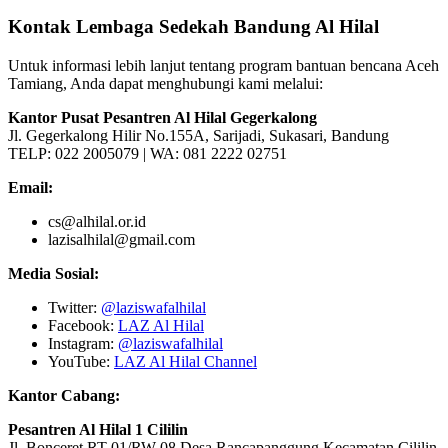
Kontak Lembaga Sedekah Bandung Al Hilal
Untuk informasi lebih lanjut tentang program bantuan bencana Aceh
Tamiang, Anda dapat menghubungi kami melalui:
Kantor Pusat Pesantren Al Hilal Gegerkalong
Jl. Gegerkalong Hilir No.155A, Sarijadi, Sukasari, Bandung
TELP: 022 2005079 | WA: 081 2222 02751
Email:
cs@alhilal.or.id
lazisalhilal@gmail.com
Media Sosial:
Twitter:
@laziswafalhilal
Facebook:
LAZ Al Hilal
Instagram:
@laziswafalhilal
YouTube:
LAZ Al Hilal Channel
Kantor Cabang:
Pesantren Al Hilal 1 Cililin
Jl. Bonceret RT 01/RW 08 Desa Rancapanggung Kecamatan Cililin