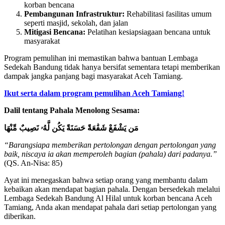
korban bencana
Pembangunan Infrastruktur:
Rehabilitasi fasilitas umum
seperti masjid, sekolah, dan jalan
Mitigasi Bencana:
Pelatihan kesiapsiagaan bencana untuk
masyarakat
Program pemulihan ini memastikan bahwa bantuan Lembaga
Sedekah Bandung tidak hanya bersifat sementara tetapi memberikan
dampak jangka panjang bagi masyarakat Aceh Tamiang.
Ikut serta dalam program pemulihan Aceh Tamiang!
Dalil tentang Pahala Menolong Sesama:
مَن يَشْفَعْ شَفَٰعَةً حَسَنَةً يَكُن لَّهُۥ نَصِيبٌ مِّنْهَا
“Barangsiapa memberikan pertolongan dengan pertolongan yang
baik, niscaya ia akan memperoleh bagian (pahala) dari padanya.”
(QS. An-Nisa: 85)
Ayat ini menegaskan bahwa setiap orang yang membantu dalam
kebaikan akan mendapat bagian pahala. Dengan bersedekah melalui
Lembaga Sedekah Bandung Al Hilal untuk korban bencana Aceh
Tamiang, Anda akan mendapat pahala dari setiap pertolongan yang
diberikan.