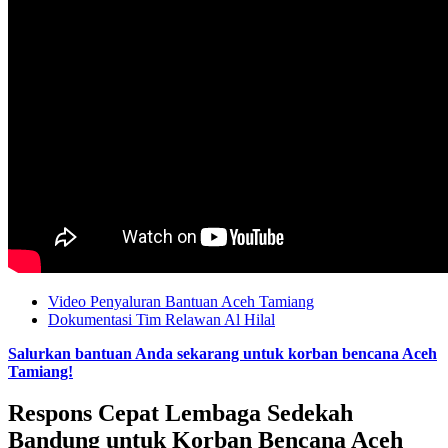
Video Penyaluran Bantuan Aceh Tamiang
Dokumentasi Tim Relawan Al Hilal
Salurkan bantuan Anda sekarang untuk korban bencana Aceh
Tamiang!
Respons Cepat Lembaga Sedekah
Bandung untuk Korban Bencana Aceh