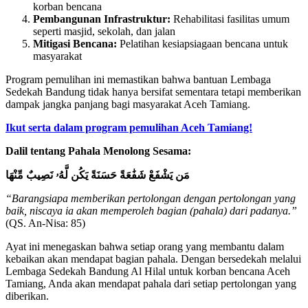
korban bencana
Pembangunan Infrastruktur:
Rehabilitasi fasilitas umum
seperti masjid, sekolah, dan jalan
Mitigasi Bencana:
Pelatihan kesiapsiagaan bencana untuk
masyarakat
Program pemulihan ini memastikan bahwa bantuan Lembaga
Sedekah Bandung tidak hanya bersifat sementara tetapi memberikan
dampak jangka panjang bagi masyarakat Aceh Tamiang.
Ikut serta dalam program pemulihan Aceh Tamiang!
Dalil tentang Pahala Menolong Sesama:
مَن يَشْفَعْ شَفَٰعَةً حَسَنَةً يَكُن لَّهُۥ نَصِيبٌ مِّنْهَا
“Barangsiapa memberikan pertolongan dengan pertolongan yang
baik, niscaya ia akan memperoleh bagian (pahala) dari padanya.”
(QS. An-Nisa: 85)
Ayat ini menegaskan bahwa setiap orang yang membantu dalam
kebaikan akan mendapat bagian pahala. Dengan bersedekah melalui
Lembaga Sedekah Bandung Al Hilal untuk korban bencana Aceh
Tamiang, Anda akan mendapat pahala dari setiap pertolongan yang
diberikan.