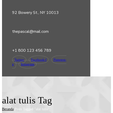
92 Bowery St., NY 10013
thepascal@mail.com
+1 800 123 456 789
Twitter
Facebook-f
Pinterest-
p
Instagram
alat tulis Tag
Beranda
Posts Tagged "alat tulis"