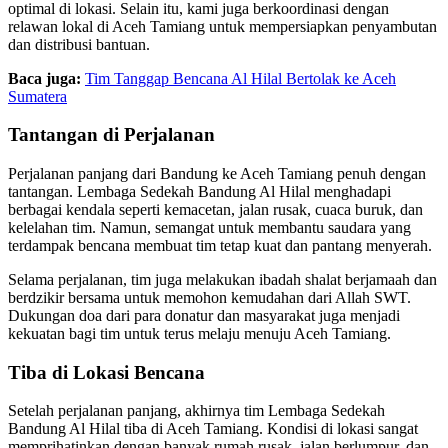
optimal di lokasi. Selain itu, kami juga berkoordinasi dengan
relawan lokal di Aceh Tamiang untuk mempersiapkan penyambutan
dan distribusi bantuan.
Baca juga:
Tim Tanggap Bencana Al Hilal Bertolak ke Aceh
Sumatera
Tantangan di Perjalanan
Perjalanan panjang dari Bandung ke Aceh Tamiang penuh dengan
tantangan. Lembaga Sedekah Bandung Al Hilal menghadapi
berbagai kendala seperti kemacetan, jalan rusak, cuaca buruk, dan
kelelahan tim. Namun, semangat untuk membantu saudara yang
terdampak bencana membuat tim tetap kuat dan pantang menyerah.
Selama perjalanan, tim juga melakukan ibadah shalat berjamaah dan
berdzikir bersama untuk memohon kemudahan dari Allah SWT.
Dukungan doa dari para donatur dan masyarakat juga menjadi
kekuatan bagi tim untuk terus melaju menuju Aceh Tamiang.
Tiba di Lokasi Bencana
Setelah perjalanan panjang, akhirnya tim Lembaga Sedekah
Bandung Al Hilal tiba di Aceh Tamiang. Kondisi di lokasi sangat
memprihatinkan dengan banyak rumah rusak, jalan berlumpur, dan