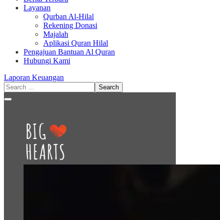
Layanan
Qurban Al-Hilal
Rekening Donasi
Majalah
Aplikasi Quran Hilal
Pengajuan Bantuan Al Quran
Hubungi Kami
Laporan Keuangan