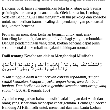
Bencana tidak hanya meninggalkan luka fisik tetapi juga trauma
psikologis, terutama pada anak-anak. Oleh karena itu, Lembaga
Sedekah Bandung Al Hilal mengirimkan tim psikolog dan konselor
untuk memberikan trauma healing dan pendampingan psikososial
bagi korban bencana.
Program ini mencakup kegiatan bermain untuk anak-anak,
konseling kelompok, dan terapi individu bagi yang membutuhkan.
Dengan pendampingan yang tepat, korban bencana dapat pulih
secara mental dan kembali menjalani kehidupan normal.
Dalil tentang Kesabaran dalam Menghadapi Musibah:
وَلَنَبْلُوَنَّكُم بِشَىْءٍ مِّنَ ٱلْخَوْفِ وَٱلْجُوعِ وَنَقْصٍ مِّنَ ٱلْأَمْوَٰلِ
وَٱلْأَنفُسِ وَٱلثَّمَرَٰتِ ۗ وَبَشِّرِ ٱلصَّٰبِرِينَ
“Dan sungguh akan Kami berikan cobaan kepadamu, dengan
sedikit ketakutan, kelaparan, kekurangan harta, jiwa dan buah-
buahan. Dan berikanlah berita gembira kepada orang-orang yang
sabar.”
(QS. Al-Baqarah: 155)
Ayat ini mengajarkan bahwa musibah adalah ujian dari Allah dan
orang yang sabar akan mendapat kabar gembira. Lembaga Sedekah
Bandung Al Hilal hadir untuk menemani dan membantu korban