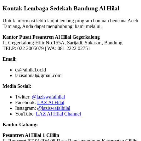
Kontak Lembaga Sedekah Bandung Al Hilal
Untuk informasi lebih lanjut tentang program bantuan bencana Aceh
Tamiang, Anda dapat menghubungi kami melalui:
Kantor Pusat Pesantren Al Hilal Gegerkalong
Jl. Gegerkalong Hilir No.155A, Sarijadi, Sukasari, Bandung
TELP: 022 2005079 | WA: 081 2222 02751
Email:
cs@alhilal.or.id
lazisalhilal@gmail.com
Media Sosial:
Twitter:
@laziswafalhilal
Facebook:
LAZ Al Hilal
Instagram:
@laziswafalhilal
YouTube:
LAZ Al Hilal Channel
Kantor Cabang:
Pesantren Al Hilal 1 Cililin
Jl. Bonceret RT 01/RW 08 Desa Rancapanggung Kecamatan Cililin