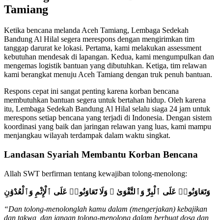
Tamiang
Ketika bencana melanda Aceh Tamiang, Lembaga Sedekah
Bandung Al Hilal segera merespons dengan mengirimkan tim
tanggap darurat ke lokasi. Pertama, kami melakukan assessment
kebutuhan mendesak di lapangan. Kedua, kami mengumpulkan dan
mengemas logistik bantuan yang dibutuhkan. Ketiga, tim relawan
kami berangkat menuju Aceh Tamiang dengan truk penuh bantuan.
Respons cepat ini sangat penting karena korban bencana
membutuhkan bantuan segera untuk bertahan hidup. Oleh karena
itu, Lembaga Sedekah Bandung Al Hilal selalu siaga 24 jam untuk
merespons setiap bencana yang terjadi di Indonesia. Dengan sistem
koordinasi yang baik dan jaringan relawan yang luas, kami mampu
menjangkau wilayah terdampak dalam waktu singkat.
Landasan Syariah Membantu Korban Bencana
Allah SWT berfirman tentang kewajiban tolong-menolong:
وَتَعَاوَنُوا۟ عَلَى ٱلْبِرِّ وَٱلتَّقْوَىٰ ۖ وَلَا تَعَاوَنُوا۟ عَلَى ٱلْإِثْمِ وَٱلْعُدْوَٰنِ
“Dan tolong-menolonglah kamu dalam (mengerjakan) kebajikan
dan takwa, dan jangan tolong-menolong dalam berbuat dosa dan