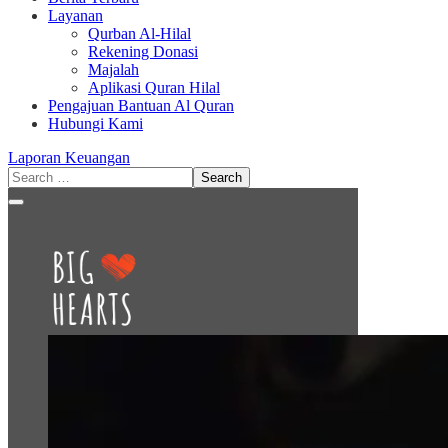
Layanan
Qurban Al-Hilal
Rekening Donasi
Majalah
Aplikasi Quran Hilal
Pengajuan Bantuan Al Quran
Hubungi Kami
Laporan Keuangan