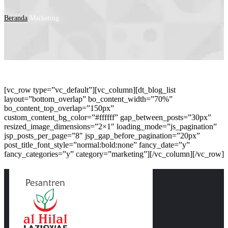
Beranda
Marketing
[vc_row type=”vc_default”][vc_column][dt_blog_list
layout=”bottom_overlap” bo_content_width=”70%”
bo_content_top_overlap=”150px”
custom_content_bg_color=”#ffffff” gap_between_posts=”30px”
resized_image_dimensions=”2×1″ loading_mode=”js_pagination”
jsp_posts_per_page=”8″ jsp_gap_before_pagination=”20px”
post_title_font_style=”normal:bold:none” fancy_date=”y”
fancy_categories=”y” category=”marketing”][/vc_column][/vc_row]