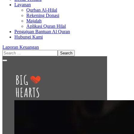
Layanan
Qurban Al-Hilal
Rekening Donasi
Majalah
Aplikasi Quran Hilal
Pengajuan Bantuan Al Quran
Hubungi Kami
Laporan Keuangan