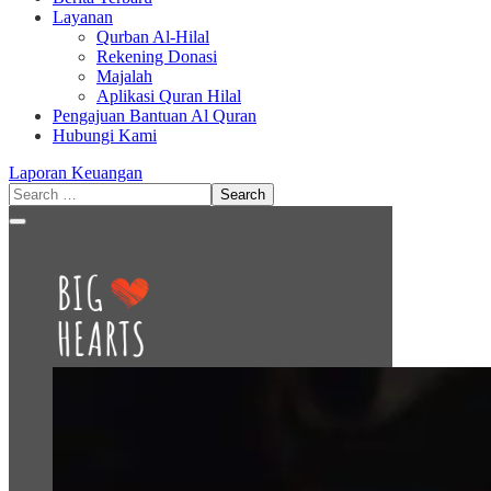
Layanan
Qurban Al-Hilal
Rekening Donasi
Majalah
Aplikasi Quran Hilal
Pengajuan Bantuan Al Quran
Hubungi Kami
Laporan Keuangan