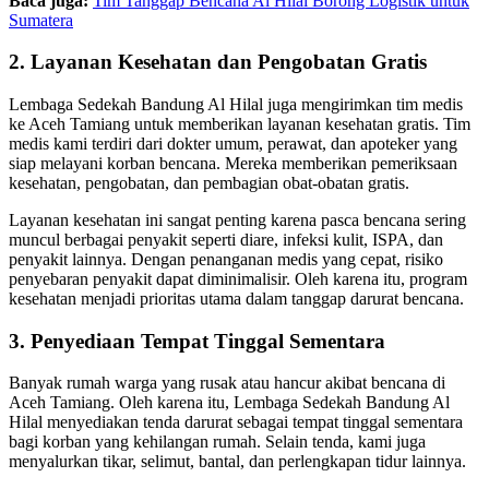
Baca juga:
Tim Tanggap Bencana Al Hilal Borong Logistik untuk
Sumatera
2. Layanan Kesehatan dan Pengobatan Gratis
Lembaga Sedekah Bandung Al Hilal juga mengirimkan tim medis
ke Aceh Tamiang untuk memberikan layanan kesehatan gratis. Tim
medis kami terdiri dari dokter umum, perawat, dan apoteker yang
siap melayani korban bencana. Mereka memberikan pemeriksaan
kesehatan, pengobatan, dan pembagian obat-obatan gratis.
Layanan kesehatan ini sangat penting karena pasca bencana sering
muncul berbagai penyakit seperti diare, infeksi kulit, ISPA, dan
penyakit lainnya. Dengan penanganan medis yang cepat, risiko
penyebaran penyakit dapat diminimalisir. Oleh karena itu, program
kesehatan menjadi prioritas utama dalam tanggap darurat bencana.
3. Penyediaan Tempat Tinggal Sementara
Banyak rumah warga yang rusak atau hancur akibat bencana di
Aceh Tamiang. Oleh karena itu, Lembaga Sedekah Bandung Al
Hilal menyediakan tenda darurat sebagai tempat tinggal sementara
bagi korban yang kehilangan rumah. Selain tenda, kami juga
menyalurkan tikar, selimut, bantal, dan perlengkapan tidur lainnya.