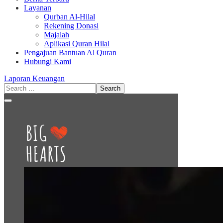
Layanan
Qurban Al-Hilal
Rekening Donasi
Majalah
Aplikasi Quran Hilal
Pengajuan Bantuan Al Quran
Hubungi Kami
Laporan Keuangan