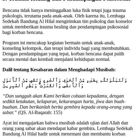
Bencana tidak hanya meninggalkan luka fisik tetapi juga trauma
psikologis, terutama pada anak-anak. Oleh karena itu, Lembaga
Sedekah Bandung Al Hilal mengirimkan tim psikolog dan konselor
untuk memberikan trauma healing dan pendampingan psikososial
bagi korban bencana.
Program ini mencakup kegiatan bermain untuk anak-anak,
konseling kelompok, dan terapi individu bagi yang membutuhkan.
Dengan pendampingan yang tepat, korban bencana dapat pulih
secara mental dan kembali menjalani kehidupan normal.
Dalil tentang Kesabaran dalam Menghadapi Musibah:
وَلَنَبْلُوَنَّكُم بِشَىْءٍ مِّنَ ٱلْخَوْفِ وَٱلْجُوعِ وَنَقْصٍ مِّنَ ٱلْأَمْوَٰلِ
وَٱلْأَنفُسِ وَٱلثَّمَرَٰتِ ۗ وَبَشِّرِ ٱلصَّٰبِرِينَ
“Dan sungguh akan Kami berikan cobaan kepadamu, dengan
sedikit ketakutan, kelaparan, kekurangan harta, jiwa dan buah-
buahan. Dan berikanlah berita gembira kepada orang-orang yang
sabar.”
(QS. Al-Baqarah: 155)
Ayat ini mengajarkan bahwa musibah adalah ujian dari Allah dan
orang yang sabar akan mendapat kabar gembira. Lembaga Sedekah
Bandung Al Hilal hadir untuk menemani dan membantu korban