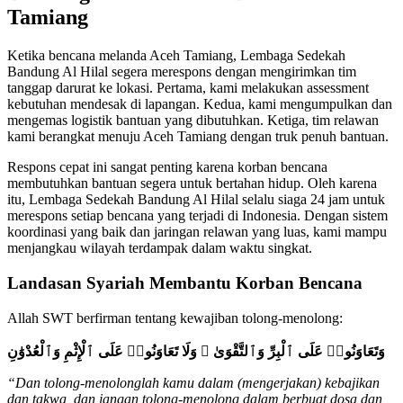
Tamiang
Ketika bencana melanda Aceh Tamiang, Lembaga Sedekah
Bandung Al Hilal segera merespons dengan mengirimkan tim
tanggap darurat ke lokasi. Pertama, kami melakukan assessment
kebutuhan mendesak di lapangan. Kedua, kami mengumpulkan dan
mengemas logistik bantuan yang dibutuhkan. Ketiga, tim relawan
kami berangkat menuju Aceh Tamiang dengan truk penuh bantuan.
Respons cepat ini sangat penting karena korban bencana
membutuhkan bantuan segera untuk bertahan hidup. Oleh karena
itu, Lembaga Sedekah Bandung Al Hilal selalu siaga 24 jam untuk
merespons setiap bencana yang terjadi di Indonesia. Dengan sistem
koordinasi yang baik dan jaringan relawan yang luas, kami mampu
menjangkau wilayah terdampak dalam waktu singkat.
Landasan Syariah Membantu Korban Bencana
Allah SWT berfirman tentang kewajiban tolong-menolong:
وَتَعَاوَنُوا۟ عَلَى ٱلْبِرِّ وَٱلتَّقْوَىٰ ۖ وَلَا تَعَاوَنُوا۟ عَلَى ٱلْإِثْمِ وَٱلْعُدْوَٰنِ
“Dan tolong-menolonglah kamu dalam (mengerjakan) kebajikan
dan takwa, dan jangan tolong-menolong dalam berbuat dosa dan