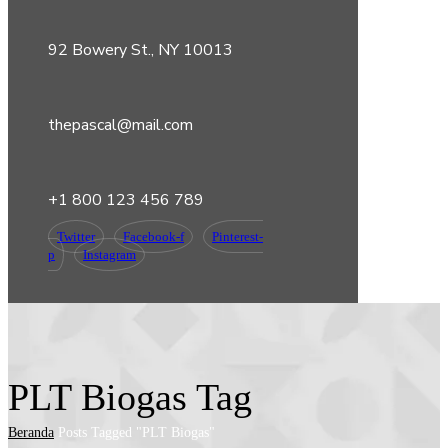
92 Bowery St., NY 10013
thepascal@mail.com
+1 800 123 456 789
Twitter
Facebook-f
Pinterest-
p
Instagram
PLT Biogas Tag
Beranda
Posts Tagged "PLT Biogas"