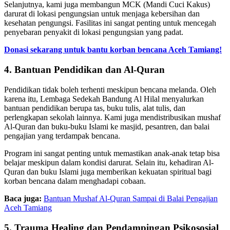
Selanjutnya, kami juga membangun MCK (Mandi Cuci Kakus)
darurat di lokasi pengungsian untuk menjaga kebersihan dan
kesehatan pengungsi. Fasilitas ini sangat penting untuk mencegah
penyebaran penyakit di lokasi pengungsian yang padat.
Donasi sekarang untuk bantu korban bencana Aceh Tamiang!
4. Bantuan Pendidikan dan Al-Quran
Pendidikan tidak boleh terhenti meskipun bencana melanda. Oleh
karena itu, Lembaga Sedekah Bandung Al Hilal menyalurkan
bantuan pendidikan berupa tas, buku tulis, alat tulis, dan
perlengkapan sekolah lainnya. Kami juga mendistribusikan mushaf
Al-Quran dan buku-buku Islami ke masjid, pesantren, dan balai
pengajian yang terdampak bencana.
Program ini sangat penting untuk memastikan anak-anak tetap bisa
belajar meskipun dalam kondisi darurat. Selain itu, kehadiran Al-
Quran dan buku Islami juga memberikan kekuatan spiritual bagi
korban bencana dalam menghadapi cobaan.
Baca juga:
Bantuan Mushaf Al-Quran Sampai di Balai Pengajian
Aceh Tamiang
5. Trauma Healing dan Pendampingan Psikososial