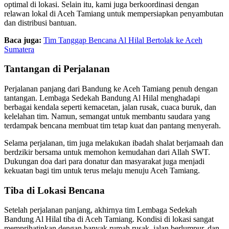
optimal di lokasi. Selain itu, kami juga berkoordinasi dengan
relawan lokal di Aceh Tamiang untuk mempersiapkan penyambutan
dan distribusi bantuan.
Baca juga:
Tim Tanggap Bencana Al Hilal Bertolak ke Aceh
Sumatera
Tantangan di Perjalanan
Perjalanan panjang dari Bandung ke Aceh Tamiang penuh dengan
tantangan. Lembaga Sedekah Bandung Al Hilal menghadapi
berbagai kendala seperti kemacetan, jalan rusak, cuaca buruk, dan
kelelahan tim. Namun, semangat untuk membantu saudara yang
terdampak bencana membuat tim tetap kuat dan pantang menyerah.
Selama perjalanan, tim juga melakukan ibadah shalat berjamaah dan
berdzikir bersama untuk memohon kemudahan dari Allah SWT.
Dukungan doa dari para donatur dan masyarakat juga menjadi
kekuatan bagi tim untuk terus melaju menuju Aceh Tamiang.
Tiba di Lokasi Bencana
Setelah perjalanan panjang, akhirnya tim Lembaga Sedekah
Bandung Al Hilal tiba di Aceh Tamiang. Kondisi di lokasi sangat
memprihatinkan dengan banyak rumah rusak, jalan berlumpur, dan