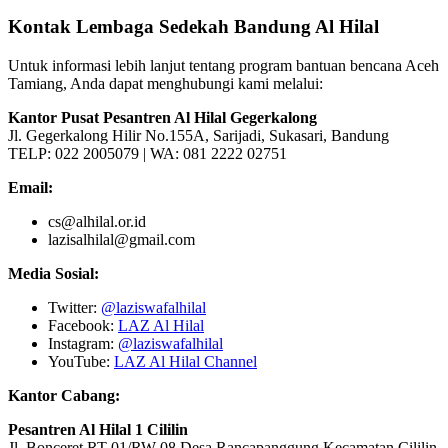
Kontak Lembaga Sedekah Bandung Al Hilal
Untuk informasi lebih lanjut tentang program bantuan bencana Aceh
Tamiang, Anda dapat menghubungi kami melalui:
Kantor Pusat Pesantren Al Hilal Gegerkalong
Jl. Gegerkalong Hilir No.155A, Sarijadi, Sukasari, Bandung
TELP: 022 2005079 | WA: 081 2222 02751
Email:
cs@alhilal.or.id
lazisalhilal@gmail.com
Media Sosial:
Twitter:
@laziswafalhilal
Facebook:
LAZ Al Hilal
Instagram:
@laziswafalhilal
YouTube:
LAZ Al Hilal Channel
Kantor Cabang:
Pesantren Al Hilal 1 Cililin
Jl. Bonceret RT 01/RW 08 Desa Rancapanggung Kecamatan Cililin