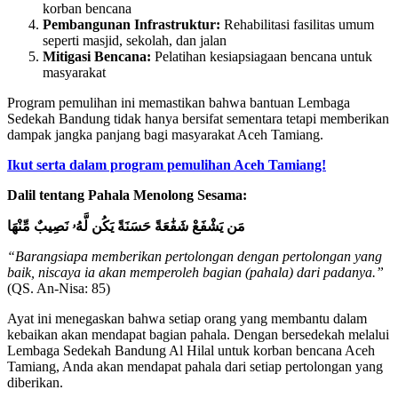
korban bencana
Pembangunan Infrastruktur:
Rehabilitasi fasilitas umum
seperti masjid, sekolah, dan jalan
Mitigasi Bencana:
Pelatihan kesiapsiagaan bencana untuk
masyarakat
Program pemulihan ini memastikan bahwa bantuan Lembaga
Sedekah Bandung tidak hanya bersifat sementara tetapi memberikan
dampak jangka panjang bagi masyarakat Aceh Tamiang.
Ikut serta dalam program pemulihan Aceh Tamiang!
Dalil tentang Pahala Menolong Sesama:
مَن يَشْفَعْ شَفَٰعَةً حَسَنَةً يَكُن لَّهُۥ نَصِيبٌ مِّنْهَا
“Barangsiapa memberikan pertolongan dengan pertolongan yang
baik, niscaya ia akan memperoleh bagian (pahala) dari padanya.”
(QS. An-Nisa: 85)
Ayat ini menegaskan bahwa setiap orang yang membantu dalam
kebaikan akan mendapat bagian pahala. Dengan bersedekah melalui
Lembaga Sedekah Bandung Al Hilal untuk korban bencana Aceh
Tamiang, Anda akan mendapat pahala dari setiap pertolongan yang
diberikan.