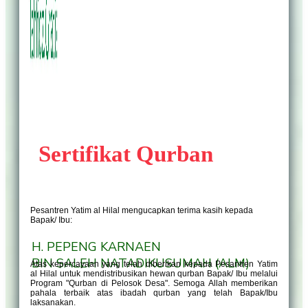
Sertifikat Qurban
Pesantren Yatim al Hilal mengucapkan terima kasih kepada
Bapak/ Ibu:
H. PEPENG KARNAEN
BIN SALEH NATADIKUSUMAH (ALM)
Atas kepercayaan yang telah diberikan kepada Pesantren Yatim
al Hilal untuk mendistribusikan hewan qurban Bapak/ Ibu melalui
Program "Qurban di Pelosok Desa". Semoga Allah memberikan
pahala terbaik atas ibadah qurban yang telah Bapak/Ibu
laksanakan.