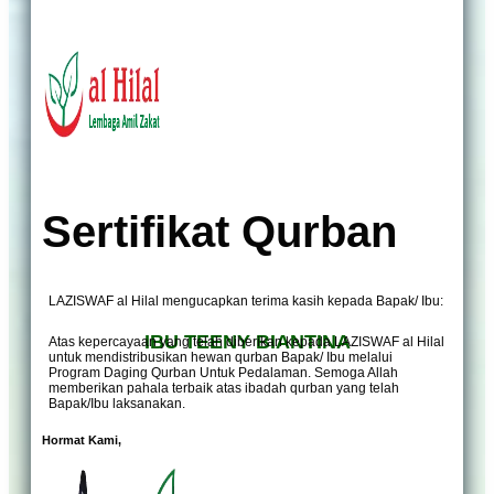
Sertifikat Qurban
LAZISWAF al Hilal mengucapkan terima kasih kepada Bapak/ Ibu:
IBU TEENY BIANTINA
Atas kepercayaan yang telah diberikan kepada LAZISWAF al Hilal
untuk mendistribusikan hewan qurban Bapak/ Ibu melalui
Program Daging Qurban Untuk Pedalaman. Semoga Allah
memberikan pahala terbaik atas ibadah qurban yang telah
Bapak/Ibu laksanakan.
Hormat Kami,