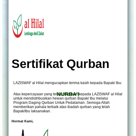
Sertifikat Qurban
LAZISWAF al Hilal mengucapkan terima kasih kepada Bapak/ Ibu:
NURBA’I
Atas kepercayaan yang telah diberikan kepada LAZISWAF al Hilal
untuk mendistribusikan hewan qurban Bapak/ Ibu melalui
Program Daging Qurban Untuk Pedalaman. Semoga Allah
memberikan pahala terbaik atas ibadah qurban yang telah
Bapak/Ibu laksanakan.
Hormat Kami,